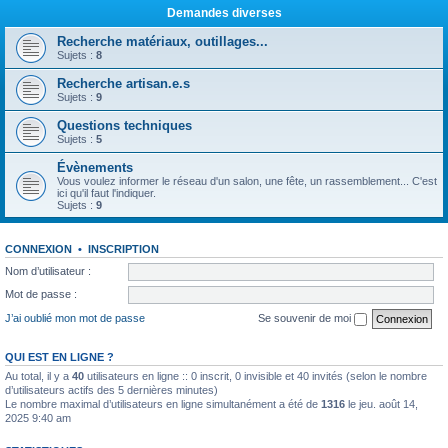
Demandes diverses
Recherche matériaux, outillages...
Sujets :
8
Recherche artisan.e.s
Sujets :
9
Questions techniques
Sujets :
5
Évènements
Vous voulez informer le réseau d'un salon, une fête, un rassemblement... C'est
ici qu'il faut l'indiquer.
Sujets :
9
CONNEXION
•
INSCRIPTION
Nom d’utilisateur :
Mot de passe :
J’ai oublié mon mot de passe
Se souvenir de moi
QUI EST EN LIGNE ?
Au total, il y a
40
utilisateurs en ligne :: 0 inscrit, 0 invisible et 40 invités (selon le nombre
d’utilisateurs actifs des 5 dernières minutes)
Le nombre maximal d’utilisateurs en ligne simultanément a été de
1316
le jeu. août 14,
2025 9:40 am