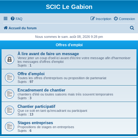
SCIC Le Gabion
FAQ
Inscription
Connexion
R
Accueil du forum
e
Nous sommes le sam. août 08, 2026 9:28 pm
c
Offres d'emploi
h
À lire avant de faire un message
e
Venez jeter un coup d'oeil ici avant d'écrire votre message afin d'harmoniser
les messages d'offres d'emploi
r
Sujets :
1
c
Offre d'emploi
Toutes les offres d'entreprises ou proposition de partenariat
h
Sujets :
97
e
Encadrement de chantier
chantiers d'été ou toutes saisons mais très souvent temporaires
r
Sujets :
3
Chantier participatif
Que ce soit en tant qu'encadrant ou participant
Sujets :
13
Stages entreprises
Propositions de stages en entreprises
Sujets :
6