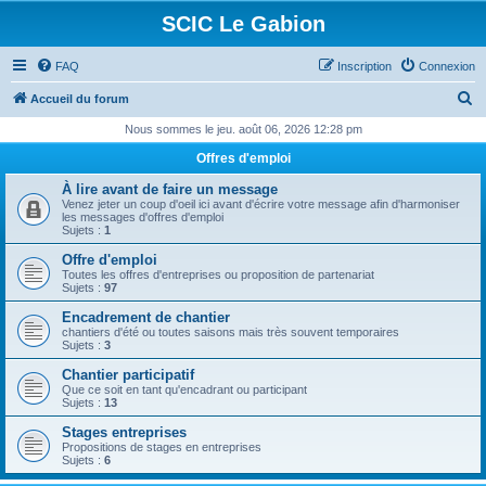
SCIC Le Gabion
FAQ
Inscription
Connexion
R
Accueil du forum
e
Nous sommes le jeu. août 06, 2026 12:28 pm
c
Offres d'emploi
h
À lire avant de faire un message
e
Venez jeter un coup d'oeil ici avant d'écrire votre message afin d'harmoniser
les messages d'offres d'emploi
r
Sujets :
1
c
Offre d'emploi
Toutes les offres d'entreprises ou proposition de partenariat
h
Sujets :
97
e
Encadrement de chantier
chantiers d'été ou toutes saisons mais très souvent temporaires
r
Sujets :
3
Chantier participatif
Que ce soit en tant qu'encadrant ou participant
Sujets :
13
Stages entreprises
Propositions de stages en entreprises
Sujets :
6