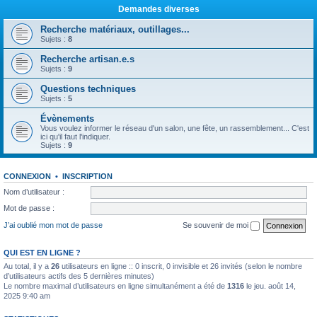
Demandes diverses
Recherche matériaux, outillages...
Sujets :
8
Recherche artisan.e.s
Sujets :
9
Questions techniques
Sujets :
5
Évènements
Vous voulez informer le réseau d'un salon, une fête, un rassemblement... C'est
ici qu'il faut l'indiquer.
Sujets :
9
CONNEXION
•
INSCRIPTION
Nom d’utilisateur :
Mot de passe :
J’ai oublié mon mot de passe
Se souvenir de moi
QUI EST EN LIGNE ?
Au total, il y a
26
utilisateurs en ligne :: 0 inscrit, 0 invisible et 26 invités (selon le nombre
d’utilisateurs actifs des 5 dernières minutes)
Le nombre maximal d’utilisateurs en ligne simultanément a été de
1316
le jeu. août 14,
2025 9:40 am