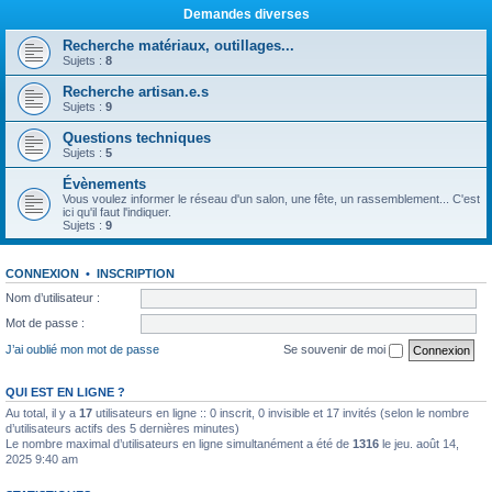
Demandes diverses
Recherche matériaux, outillages...
Sujets :
8
Recherche artisan.e.s
Sujets :
9
Questions techniques
Sujets :
5
Évènements
Vous voulez informer le réseau d'un salon, une fête, un rassemblement... C'est
ici qu'il faut l'indiquer.
Sujets :
9
CONNEXION
•
INSCRIPTION
Nom d’utilisateur :
Mot de passe :
J’ai oublié mon mot de passe
Se souvenir de moi
QUI EST EN LIGNE ?
Au total, il y a
17
utilisateurs en ligne :: 0 inscrit, 0 invisible et 17 invités (selon le nombre
d’utilisateurs actifs des 5 dernières minutes)
Le nombre maximal d’utilisateurs en ligne simultanément a été de
1316
le jeu. août 14,
2025 9:40 am