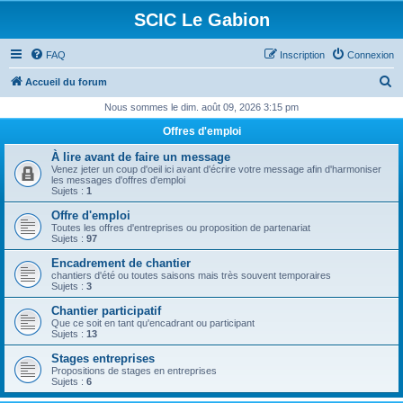
SCIC Le Gabion
FAQ
Inscription
Connexion
R
Accueil du forum
e
Nous sommes le dim. août 09, 2026 3:15 pm
c
Offres d'emploi
h
À lire avant de faire un message
e
Venez jeter un coup d'oeil ici avant d'écrire votre message afin d'harmoniser
les messages d'offres d'emploi
r
Sujets :
1
c
Offre d'emploi
Toutes les offres d'entreprises ou proposition de partenariat
h
Sujets :
97
e
Encadrement de chantier
chantiers d'été ou toutes saisons mais très souvent temporaires
r
Sujets :
3
Chantier participatif
Que ce soit en tant qu'encadrant ou participant
Sujets :
13
Stages entreprises
Propositions de stages en entreprises
Sujets :
6