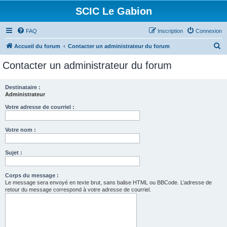
SCIC Le Gabion
FAQ
Inscription
Connexion
R
Accueil du forum
Contacter un administrateur du forum
e
Contacter un administrateur du forum
c
h
Destinataire :
Administrateur
e
r
Votre adresse de courriel :
c
Votre nom :
h
e
Sujet :
r
Corps du message :
Le message sera envoyé en texte brut, sans balise HTML ou BBCode. L’adresse de
retour du message correspond à votre adresse de courriel.