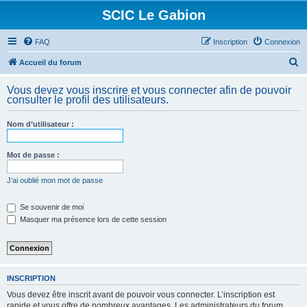
SCIC Le Gabion
FAQ
Inscription
Connexion
R
Accueil du forum
e
Vous devez vous inscrire et vous connecter afin de pouvoir
c
consulter le profil des utilisateurs.
h
Nom d’utilisateur :
e
r
Mot de passe :
c
h
J’ai oublié mon mot de passe
e
Se souvenir de moi
r
Masquer ma présence lors de cette session
INSCRIPTION
Vous devez être inscrit avant de pouvoir vous connecter. L’inscription est
rapide et vous offre de nombreux avantages. Les administrateurs du forum