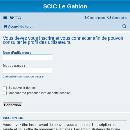
SCIC Le Gabion
FAQ
Inscription
Connexion
R
Accueil du forum
e
Vous devez vous inscrire et vous connecter afin de pouvoir
c
consulter le profil des utilisateurs.
h
Nom d’utilisateur :
e
r
Mot de passe :
c
h
J’ai oublié mon mot de passe
e
Se souvenir de moi
r
Masquer ma présence lors de cette session
INSCRIPTION
Vous devez être inscrit avant de pouvoir vous connecter. L’inscription est
rapide et vous offre de nombreux avantages. Les administrateurs du forum