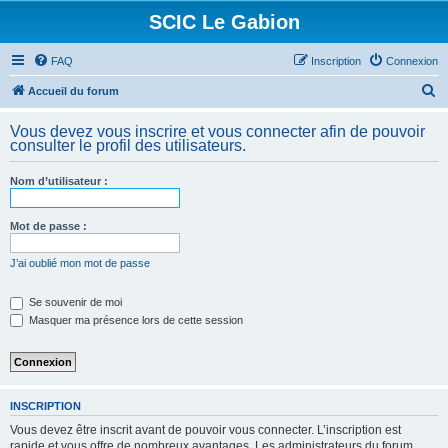
SCIC Le Gabion
FAQ
Inscription
Connexion
R
Accueil du forum
e
Vous devez vous inscrire et vous connecter afin de pouvoir
c
consulter le profil des utilisateurs.
h
Nom d’utilisateur :
e
r
Mot de passe :
c
h
J’ai oublié mon mot de passe
e
Se souvenir de moi
r
Masquer ma présence lors de cette session
INSCRIPTION
Vous devez être inscrit avant de pouvoir vous connecter. L’inscription est
rapide et vous offre de nombreux avantages. Les administrateurs du forum