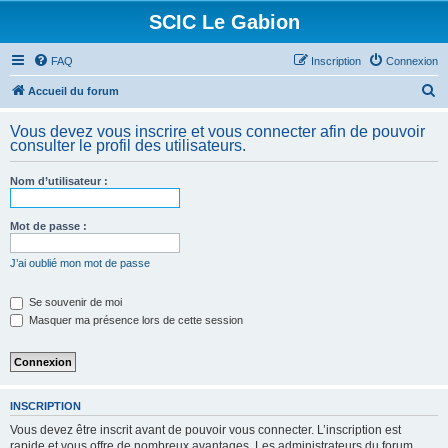
SCIC Le Gabion
FAQ
Inscription
Connexion
R
Accueil du forum
e
Vous devez vous inscrire et vous connecter afin de pouvoir
c
consulter le profil des utilisateurs.
h
Nom d’utilisateur :
e
r
Mot de passe :
c
h
J’ai oublié mon mot de passe
e
Se souvenir de moi
r
Masquer ma présence lors de cette session
INSCRIPTION
Vous devez être inscrit avant de pouvoir vous connecter. L’inscription est
rapide et vous offre de nombreux avantages. Les administrateurs du forum