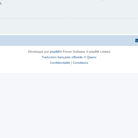
n.
Développé par
phpBB
® Forum Software © phpBB Limited
Traduction française officielle
©
Qiaeru
Confidentialité
|
Conditions