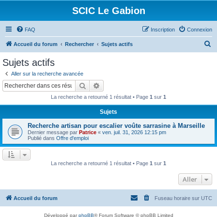
SCIC Le Gabion
FAQ
Inscription
Connexion
R
Accueil du forum
Rechercher
Sujets actifs
e
Sujets actifs
c
Aller sur la recherche avancée
h
Rechercher
Recherche avancée
e
La recherche a retourné 1 résultat • Page
1
sur
1
r
Sujets
c
Recherche artisan pour escalier voûte sarrasine à Marseille
h
Dernier message par
Patrice
«
ven. juil. 31, 2026 12:15 pm
e
Publié dans
Offre d'emploi
r
La recherche a retourné 1 résultat • Page
1
sur
1
Aller
Accueil du forum
Fuseau horaire sur
UTC
Développé par
phpBB
® Forum Software © phpBB Limited