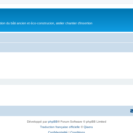
on du bâti ancien et éco-construcion, atelier chantier d'insertion
Développé par
phpBB
® Forum Software © phpBB Limited
Traduction française officielle
©
Qiaeru
Confidentialité
|
Conditions