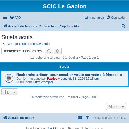
SCIC Le Gabion
FAQ
Inscription
Connexion
R
Accueil du forum
Rechercher
Sujets actifs
e
Sujets actifs
c
Aller sur la recherche avancée
h
Rechercher
Recherche avancée
e
La recherche a retourné 1 résultat • Page
1
sur
1
r
Sujets
c
Recherche artisan pour escalier voûte sarrasine à Marseille
h
Dernier message par
Patrice
«
ven. juil. 31, 2026 12:15 pm
e
Publié dans
Offre d'emploi
r
La recherche a retourné 1 résultat • Page
1
sur
1
Aller
Accueil du forum
Fuseau horaire sur
UTC
Développé par
phpBB
® Forum Software © phpBB Limited