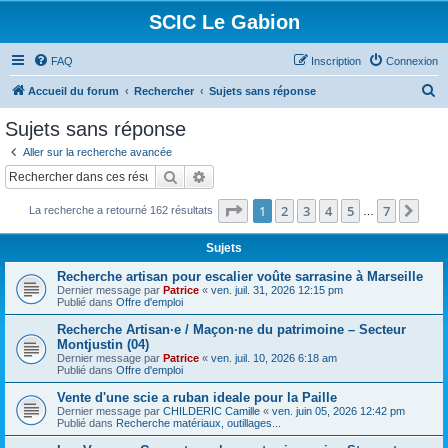
SCIC Le Gabion
FAQ
Inscription
Connexion
R
Accueil du forum
Rechercher
Sujets sans réponse
e
Sujets sans réponse
c
Aller sur la recherche avancée
h
Rechercher
Recherche avancée
e
Page
1
sur
7
1
2
3
4
5
7
Sui
La recherche a retourné 162 résultats
r
…
c
Sujets
h
Recherche artisan pour escalier voûte sarrasine à Marseille
e
Dernier message par
Patrice
«
ven. juil. 31, 2026 12:15 pm
Publié dans
Offre d'emploi
r
Recherche Artisan·e / Maçon·ne du patrimoine – Secteur
Montjustin (04)
Dernier message par
Patrice
«
ven. juil. 10, 2026 6:18 am
Publié dans
Offre d'emploi
Vente d'une scie a ruban ideale pour la Paille
Dernier message par
CHILDERIC Camille
«
ven. juin 05, 2026 12:42 pm
Publié dans
Recherche matériaux, outillages...