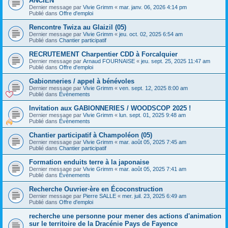
ANCIEN
Dernier message par
Vivie Grimm
«
mar. janv. 06, 2026 4:14 pm
Publié dans
Offre d'emploi
Rencontre Twiza au Glaizil (05)
Dernier message par
Vivie Grimm
«
jeu. oct. 02, 2025 6:54 am
Publié dans
Chantier participatif
RECRUTEMENT Charpentier CDD à Forcalquier
Dernier message par
Arnaud FOURNAISE
«
jeu. sept. 25, 2025 11:47 am
Publié dans
Offre d'emploi
Gabionneries / appel à bénévoles
Dernier message par
Vivie Grimm
«
ven. sept. 12, 2025 8:00 am
Publié dans
Évènements
Invitation aux GABIONNERIES / WOODSCOP 2025 !
Dernier message par
Vivie Grimm
«
lun. sept. 01, 2025 9:48 am
Publié dans
Évènements
Chantier participatif à Champoléon (05)
Dernier message par
Vivie Grimm
«
mar. août 05, 2025 7:45 am
Publié dans
Chantier participatif
Formation enduits terre à la japonaise
Dernier message par
Vivie Grimm
«
mar. août 05, 2025 7:41 am
Publié dans
Évènements
Recherche Ouvrier·ère en Écoconstruction
Dernier message par
Pierre SALLE
«
mer. juil. 23, 2025 6:49 am
Publié dans
Offre d'emploi
recherche une personne pour mener des actions d'animation
sur le territoire de la Dracénie Pays de Fayence