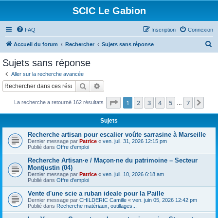
SCIC Le Gabion
FAQ
Inscription
Connexion
R
Accueil du forum
Rechercher
Sujets sans réponse
e
Sujets sans réponse
c
Aller sur la recherche avancée
h
Rechercher
Recherche avancée
e
Page
1
sur
7
1
2
3
4
5
7
Sui
La recherche a retourné 162 résultats
r
…
c
Sujets
h
Recherche artisan pour escalier voûte sarrasine à Marseille
e
Dernier message par
Patrice
«
ven. juil. 31, 2026 12:15 pm
Publié dans
Offre d'emploi
r
Recherche Artisan·e / Maçon·ne du patrimoine – Secteur
Montjustin (04)
Dernier message par
Patrice
«
ven. juil. 10, 2026 6:18 am
Publié dans
Offre d'emploi
Vente d'une scie a ruban ideale pour la Paille
Dernier message par
CHILDERIC Camille
«
ven. juin 05, 2026 12:42 pm
Publié dans
Recherche matériaux, outillages...