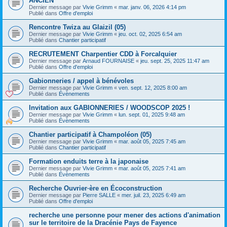
ANCIEN
Dernier message par
Vivie Grimm
«
mar. janv. 06, 2026 4:14 pm
Publié dans
Offre d'emploi
Rencontre Twiza au Glaizil (05)
Dernier message par
Vivie Grimm
«
jeu. oct. 02, 2025 6:54 am
Publié dans
Chantier participatif
RECRUTEMENT Charpentier CDD à Forcalquier
Dernier message par
Arnaud FOURNAISE
«
jeu. sept. 25, 2025 11:47 am
Publié dans
Offre d'emploi
Gabionneries / appel à bénévoles
Dernier message par
Vivie Grimm
«
ven. sept. 12, 2025 8:00 am
Publié dans
Évènements
Invitation aux GABIONNERIES / WOODSCOP 2025 !
Dernier message par
Vivie Grimm
«
lun. sept. 01, 2025 9:48 am
Publié dans
Évènements
Chantier participatif à Champoléon (05)
Dernier message par
Vivie Grimm
«
mar. août 05, 2025 7:45 am
Publié dans
Chantier participatif
Formation enduits terre à la japonaise
Dernier message par
Vivie Grimm
«
mar. août 05, 2025 7:41 am
Publié dans
Évènements
Recherche Ouvrier·ère en Écoconstruction
Dernier message par
Pierre SALLE
«
mer. juil. 23, 2025 6:49 am
Publié dans
Offre d'emploi
recherche une personne pour mener des actions d'animation
sur le territoire de la Dracénie Pays de Fayence