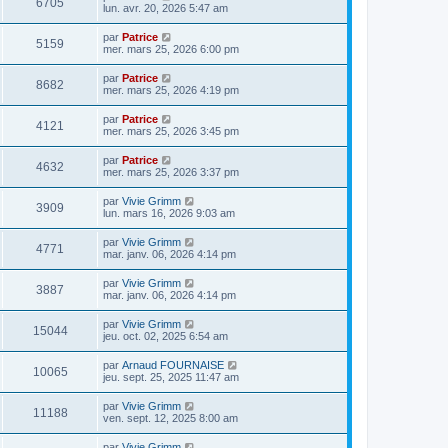
6705
lun. avr. 20, 2026 5:47 am
par
Patrice
5159
mer. mars 25, 2026 6:00 pm
par
Patrice
8682
mer. mars 25, 2026 4:19 pm
par
Patrice
4121
mer. mars 25, 2026 3:45 pm
par
Patrice
4632
mer. mars 25, 2026 3:37 pm
par
Vivie Grimm
3909
lun. mars 16, 2026 9:03 am
par
Vivie Grimm
4771
mar. janv. 06, 2026 4:14 pm
par
Vivie Grimm
3887
mar. janv. 06, 2026 4:14 pm
par
Vivie Grimm
15044
jeu. oct. 02, 2025 6:54 am
par
Arnaud FOURNAISE
10065
jeu. sept. 25, 2025 11:47 am
par
Vivie Grimm
11188
ven. sept. 12, 2025 8:00 am
par
Vivie Grimm