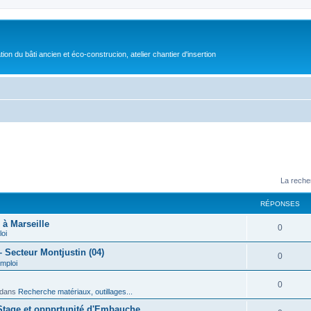
on du bâti ancien et éco-construcion, atelier chantier d'insertion
La reche
RÉPONSES
 à Marseille
0
loi
 Secteur Montjustin (04)
0
emploi
0
dans
Recherche matériaux, outillages...
 Stage et oppprtunité d'Embauche