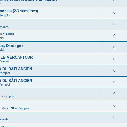
0
i
onnels (2-3 semaines)
0
d'emploi
0
ments
es Salins
0
loi
nte, Dordogne
0
loi
S LE MERCANTOUR
0
'emploi
/ DU BÂTI ANCIEN
0
d'emploi
/ DU BÂTI ANCIEN
0
d'emploi
0
participatif
0
» dans
Offre d'emploi
0
ments