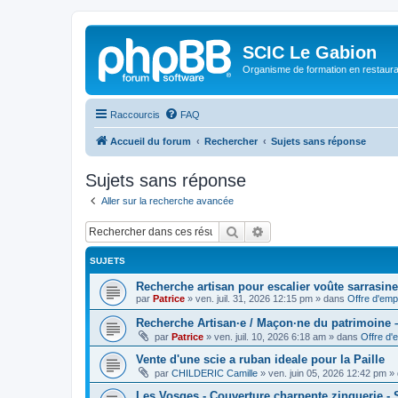
SCIC Le Gabion
Organisme de formation en restaurati
Raccourcis
FAQ
Accueil du forum
Rechercher
Sujets sans réponse
Sujets sans réponse
Aller sur la recherche avancée
Rechercher
Recherche avancée
SUJETS
Recherche artisan pour escalier voûte sarrasine
par
Patrice
»
ven. juil. 31, 2026 12:15 pm
» dans
Offre d'emp
Recherche Artisan·e / Maçon·ne du patrimoine –
par
Patrice
»
ven. juil. 10, 2026 6:18 am
» dans
Offre d'
Vente d'une scie a ruban ideale pour la Paille
par
CHILDERIC Camille
»
ven. juin 05, 2026 12:42 pm
» 
Les Vosges - Couverture charpente zinguerie -