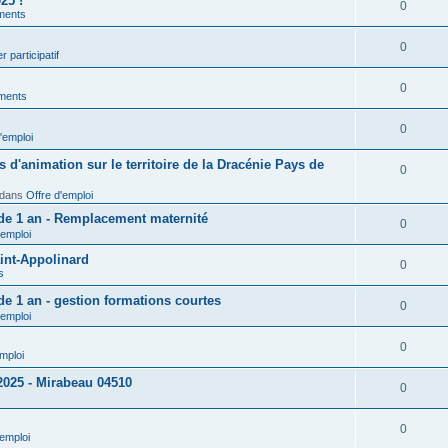
25 !
0
ments
0
r participatif
0
ments
0
'emploi
d'animation sur le territoire de la Dracénie Pays de
0
dans
Offre d'emploi
 de 1 an - Remplacement maternité
0
'emploi
int-Appolinard
0
s
de 1 an - gestion formations courtes
0
'emploi
0
emploi
 2025 - Mirabeau 04510
0
0
'emploi