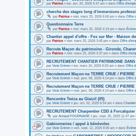
par
Patrice
»
lun. avr. 20, 2026 5:47 am
» dans
Offre d'emplo
cherche des stages long d'immersions professi
par
Patrice
»
mer. mars 25, 2026 6:00 pm
» dans
Offre 
Questionnaire Terre
par
Patrice
»
mer. mars 25, 2026 4:19 pm
» dans
Évène
Chantier appel d'offre - Fos sur Mer - Maison d
par
Patrice
»
mer. mars 25, 2026 3:45 pm
» dans
Offre d'emp
Recrute Maçon du patrimoine - Gironde, Chare
par
Patrice
»
mer. mars 25, 2026 3:37 pm
» dans
Offre d'emp
RECRUTEMENT CHANTIER PATRIMOINE DAN
par
Vivie Grimm
»
lun. mars 16, 2026 9:03 am
» dans
Offre d
Recrutement Maçon·ne TERRE CRUE / PIERRE 
par
Vivie Grimm
»
mar. janv. 06, 2026 4:14 pm
» dans
Offre 
Recrutement Maçon·ne TERRE CRUE / PIERRE 
par
Vivie Grimm
»
mar. janv. 06, 2026 4:14 pm
» dans
Offre 
Rencontre Twiza au Glaizil (05)
par
Vivie Grimm
»
jeu. oct. 02, 2025 6:54 am
» dans
Chantier 
RECRUTEMENT Charpentier CDD à Forcalquier
par
Arnaud FOURNAISE
»
jeu. sept. 25, 2025 11:47 am
Gabionneries / appel à bénévoles
par
Vivie Grimm
»
ven. sept. 12, 2025 8:00 am
» dans
Évène