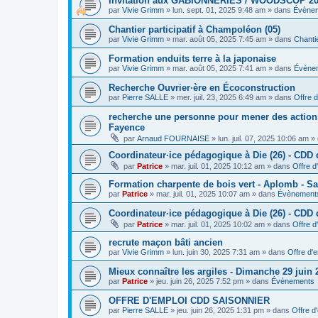
Invitation aux GABIONNERIES / WOODSCOP 20
par
Vivie Grimm
»
lun. sept. 01, 2025 9:48 am
» dans
Évène
Chantier participatif à Champoléon (05)
par
Vivie Grimm
»
mar. août 05, 2025 7:45 am
» dans
Chantie
Formation enduits terre à la japonaise
par
Vivie Grimm
»
mar. août 05, 2025 7:41 am
» dans
Évène
Recherche Ouvrier·ère en Écoconstruction
par
Pierre SALLE
»
mer. juil. 23, 2025 6:49 am
» dans
Offre d
recherche une personne pour mener des actions 
Fayence
par
Arnaud FOURNAISE
»
lun. juil. 07, 2025 10:06 am
» 
Coordinateur·ice pédagogique à Die (26) - CDD
par
Patrice
»
mar. juil. 01, 2025 10:12 am
» dans
Offre d
Formation charpente de bois vert - Aplomb - Sa
par
Patrice
»
mar. juil. 01, 2025 10:07 am
» dans
Évènement
Coordinateur·ice pédagogique à Die (26) - CDD 
par
Patrice
»
mar. juil. 01, 2025 10:02 am
» dans
Offre d
recrute maçon bâti ancien
par
Vivie Grimm
»
lun. juin 30, 2025 7:31 am
» dans
Offre d'
Mieux connaître les argiles - Dimanche 29 juin
par
Patrice
»
jeu. juin 26, 2025 7:52 pm
» dans
Évènements
OFFRE D'EMPLOI CDD SAISONNIER
par
Pierre SALLE
»
jeu. juin 26, 2025 1:31 pm
» dans
Offre d