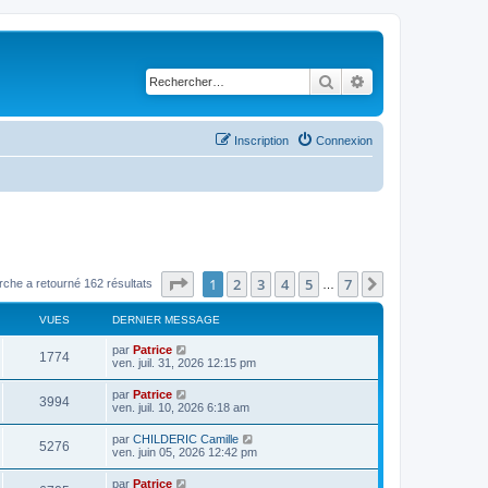
Rechercher
Recherche avancé
Inscription
Connexion
Page
1
sur
7
1
2
3
4
5
7
Suivant
rche a retourné 162 résultats
…
VUES
DERNIER MESSAGE
par
Patrice
1774
ven. juil. 31, 2026 12:15 pm
par
Patrice
3994
ven. juil. 10, 2026 6:18 am
par
CHILDERIC Camille
5276
ven. juin 05, 2026 12:42 pm
par
Patrice