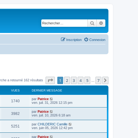
Rechercher
Recherche avancé
Inscription
Connexion
Page
1
sur
7
1
2
3
4
5
7
Suivant
rche a retourné 162 résultats
…
VUES
DERNIER MESSAGE
par
Patrice
1740
ven. juil. 31, 2026 12:15 pm
par
Patrice
3982
ven. juil. 10, 2026 6:18 am
par
CHILDERIC Camille
5251
ven. juin 05, 2026 12:42 pm
par
Patrice