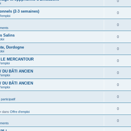
0
i
onnels (2-3 semaines)
0
d'emploi
0
ments
es Salins
0
loi
nte, Dordogne
0
loi
S LE MERCANTOUR
0
'emploi
/ DU BÂTI ANCIEN
0
d'emploi
/ DU BÂTI ANCIEN
0
d'emploi
0
participatif
0
» dans
Offre d'emploi
0
ments