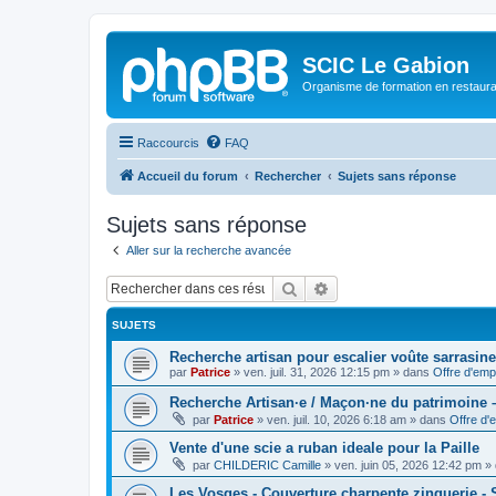
SCIC Le Gabion
Organisme de formation en restaurati
Raccourcis
FAQ
Accueil du forum
Rechercher
Sujets sans réponse
Sujets sans réponse
Aller sur la recherche avancée
Rechercher
Recherche avancée
SUJETS
Recherche artisan pour escalier voûte sarrasine
par
Patrice
»
ven. juil. 31, 2026 12:15 pm
» dans
Offre d'emp
Recherche Artisan·e / Maçon·ne du patrimoine –
par
Patrice
»
ven. juil. 10, 2026 6:18 am
» dans
Offre d'
Vente d'une scie a ruban ideale pour la Paille
par
CHILDERIC Camille
»
ven. juin 05, 2026 12:42 pm
» 
Les Vosges - Couverture charpente zinguerie -