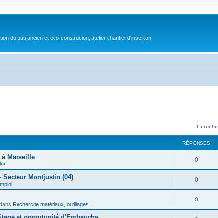
on du bâti ancien et éco-construcion, atelier chantier d'insertion
La reche
RÉPONSES
 à Marseille
0
loi
 Secteur Montjustin (04)
0
emploi
0
dans
Recherche matériaux, outillages...
 Stage et oppprtunité d'Embauche