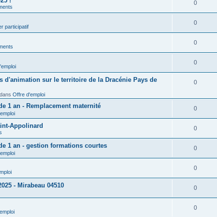
25 !
0
ments
0
r participatif
0
ments
0
'emploi
d'animation sur le territoire de la Dracénie Pays de
0
dans
Offre d'emploi
 de 1 an - Remplacement maternité
0
'emploi
int-Appolinard
0
s
de 1 an - gestion formations courtes
0
'emploi
0
emploi
 2025 - Mirabeau 04510
0
0
'emploi