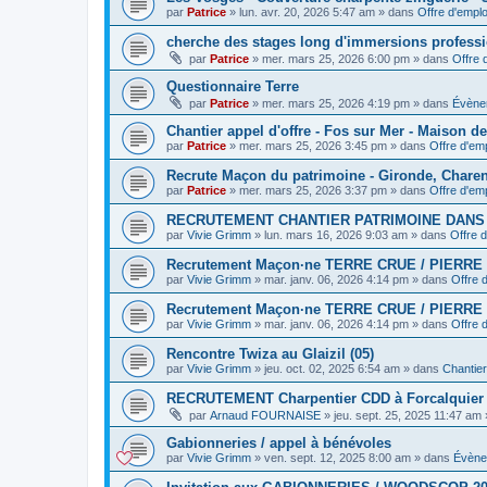
par
Patrice
»
lun. avr. 20, 2026 5:47 am
» dans
Offre d'emplo
cherche des stages long d'immersions professi
par
Patrice
»
mer. mars 25, 2026 6:00 pm
» dans
Offre 
Questionnaire Terre
par
Patrice
»
mer. mars 25, 2026 4:19 pm
» dans
Évène
Chantier appel d'offre - Fos sur Mer - Maison d
par
Patrice
»
mer. mars 25, 2026 3:45 pm
» dans
Offre d'emp
Recrute Maçon du patrimoine - Gironde, Chare
par
Patrice
»
mer. mars 25, 2026 3:37 pm
» dans
Offre d'emp
RECRUTEMENT CHANTIER PATRIMOINE DAN
par
Vivie Grimm
»
lun. mars 16, 2026 9:03 am
» dans
Offre d
Recrutement Maçon·ne TERRE CRUE / PIERRE 
par
Vivie Grimm
»
mar. janv. 06, 2026 4:14 pm
» dans
Offre 
Recrutement Maçon·ne TERRE CRUE / PIERRE 
par
Vivie Grimm
»
mar. janv. 06, 2026 4:14 pm
» dans
Offre 
Rencontre Twiza au Glaizil (05)
par
Vivie Grimm
»
jeu. oct. 02, 2025 6:54 am
» dans
Chantier 
RECRUTEMENT Charpentier CDD à Forcalquier
par
Arnaud FOURNAISE
»
jeu. sept. 25, 2025 11:47 am
Gabionneries / appel à bénévoles
par
Vivie Grimm
»
ven. sept. 12, 2025 8:00 am
» dans
Évène