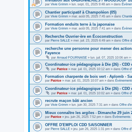
Invitation aux GABIONNERIES / WOODSCOP 20
par
Vivie Grimm
»
lun. sept. 01, 2025 9:48 am
» dans
Évène
Chantier participatif à Champoléon (05)
par
Vivie Grimm
»
mar. août 05, 2025 7:45 am
» dans
Chantie
Formation enduits terre à la japonaise
par
Vivie Grimm
»
mar. août 05, 2025 7:41 am
» dans
Évène
Recherche Ouvrier·ère en Écoconstruction
par
Pierre SALLE
»
mer. juil. 23, 2025 6:49 am
» dans
Offre d
recherche une personne pour mener des actions 
Fayence
par
Arnaud FOURNAISE
»
lun. juil. 07, 2025 10:06 am
» 
Coordinateur·ice pédagogique à Die (26) - CDD
par
Patrice
»
mar. juil. 01, 2025 10:12 am
» dans
Offre d
Formation charpente de bois vert - Aplomb - Sa
par
Patrice
»
mar. juil. 01, 2025 10:07 am
» dans
Évènement
Coordinateur·ice pédagogique à Die (26) - CDD 
par
Patrice
»
mar. juil. 01, 2025 10:02 am
» dans
Offre d
recrute maçon bâti ancien
par
Vivie Grimm
»
lun. juin 30, 2025 7:31 am
» dans
Offre d'
Mieux connaître les argiles - Dimanche 29 juin
par
Patrice
»
jeu. juin 26, 2025 7:52 pm
» dans
Évènements
OFFRE D'EMPLOI CDD SAISONNIER
par
Pierre SALLE
»
jeu. juin 26, 2025 1:31 pm
» dans
Offre d