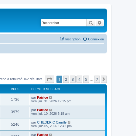
Rechercher
Recherche avancé
Inscription
Connexion
Page
1
sur
7
1
2
3
4
5
7
Suivant
rche a retourné 162 résultats
…
VUES
DERNIER MESSAGE
par
Patrice
1736
ven. juil. 31, 2026 12:15 pm
par
Patrice
3979
ven. juil. 10, 2026 6:18 am
par
CHILDERIC Camille
5246
ven. juin 05, 2026 12:42 pm
par
Patrice