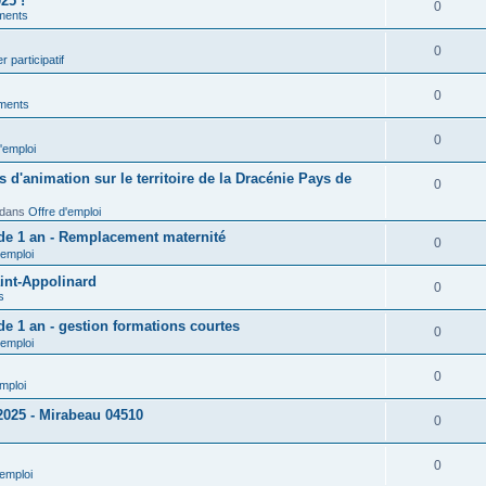
25 !
0
ments
0
r participatif
0
ments
0
'emploi
d'animation sur le territoire de la Dracénie Pays de
0
dans
Offre d'emploi
 de 1 an - Remplacement maternité
0
'emploi
int-Appolinard
0
s
de 1 an - gestion formations courtes
0
'emploi
0
emploi
 2025 - Mirabeau 04510
0
0
'emploi