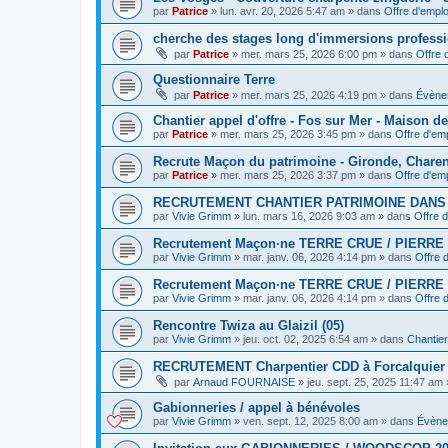
par
Patrice
»
lun. avr. 20, 2026 5:47 am
» dans
Offre d'emplo
cherche des stages long d'immersions professi
par
Patrice
»
mer. mars 25, 2026 6:00 pm
» dans
Offre 
Questionnaire Terre
par
Patrice
»
mer. mars 25, 2026 4:19 pm
» dans
Évène
Chantier appel d'offre - Fos sur Mer - Maison d
par
Patrice
»
mer. mars 25, 2026 3:45 pm
» dans
Offre d'emp
Recrute Maçon du patrimoine - Gironde, Chare
par
Patrice
»
mer. mars 25, 2026 3:37 pm
» dans
Offre d'emp
RECRUTEMENT CHANTIER PATRIMOINE DAN
par
Vivie Grimm
»
lun. mars 16, 2026 9:03 am
» dans
Offre d
Recrutement Maçon·ne TERRE CRUE / PIERRE 
par
Vivie Grimm
»
mar. janv. 06, 2026 4:14 pm
» dans
Offre 
Recrutement Maçon·ne TERRE CRUE / PIERRE 
par
Vivie Grimm
»
mar. janv. 06, 2026 4:14 pm
» dans
Offre 
Rencontre Twiza au Glaizil (05)
par
Vivie Grimm
»
jeu. oct. 02, 2025 6:54 am
» dans
Chantier 
RECRUTEMENT Charpentier CDD à Forcalquier
par
Arnaud FOURNAISE
»
jeu. sept. 25, 2025 11:47 am
Gabionneries / appel à bénévoles
par
Vivie Grimm
»
ven. sept. 12, 2025 8:00 am
» dans
Évène