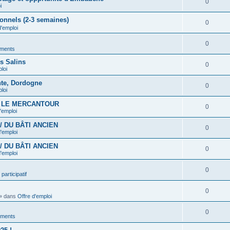
0
i
onnels (2-3 semaines)
0
d'emploi
0
ments
es Salins
0
loi
nte, Dordogne
0
loi
S LE MERCANTOUR
0
'emploi
/ DU BÂTI ANCIEN
0
d'emploi
/ DU BÂTI ANCIEN
0
d'emploi
0
participatif
0
» dans
Offre d'emploi
0
ments