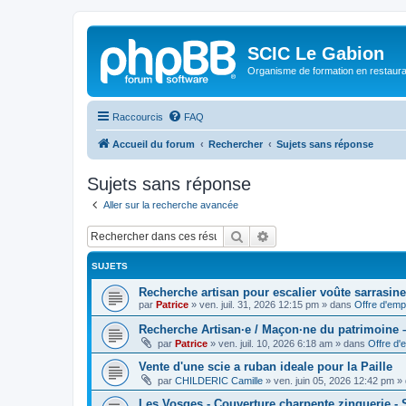
SCIC Le Gabion
Organisme de formation en restaurati
Raccourcis
FAQ
Accueil du forum
Rechercher
Sujets sans réponse
Sujets sans réponse
Aller sur la recherche avancée
Rechercher
Recherche avancée
SUJETS
Recherche artisan pour escalier voûte sarrasine
par
Patrice
»
ven. juil. 31, 2026 12:15 pm
» dans
Offre d'emp
Recherche Artisan·e / Maçon·ne du patrimoine –
par
Patrice
»
ven. juil. 10, 2026 6:18 am
» dans
Offre d'
Vente d'une scie a ruban ideale pour la Paille
par
CHILDERIC Camille
»
ven. juin 05, 2026 12:42 pm
» 
Les Vosges - Couverture charpente zinguerie -