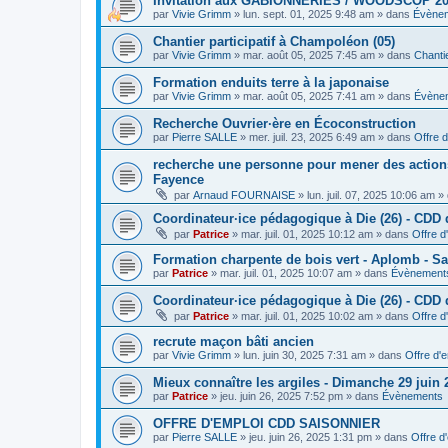
Invitation aux GABIONNERIES / WOODSCOP 20
par
Vivie Grimm
»
lun. sept. 01, 2025 9:48 am
» dans
Évène
Chantier participatif à Champoléon (05)
par
Vivie Grimm
»
mar. août 05, 2025 7:45 am
» dans
Chantie
Formation enduits terre à la japonaise
par
Vivie Grimm
»
mar. août 05, 2025 7:41 am
» dans
Évène
Recherche Ouvrier·ère en Écoconstruction
par
Pierre SALLE
»
mer. juil. 23, 2025 6:49 am
» dans
Offre d
recherche une personne pour mener des actions 
Fayence
par
Arnaud FOURNAISE
»
lun. juil. 07, 2025 10:06 am
» 
Coordinateur·ice pédagogique à Die (26) - CDD
par
Patrice
»
mar. juil. 01, 2025 10:12 am
» dans
Offre d
Formation charpente de bois vert - Aplomb - Sa
par
Patrice
»
mar. juil. 01, 2025 10:07 am
» dans
Évènement
Coordinateur·ice pédagogique à Die (26) - CDD 
par
Patrice
»
mar. juil. 01, 2025 10:02 am
» dans
Offre d
recrute maçon bâti ancien
par
Vivie Grimm
»
lun. juin 30, 2025 7:31 am
» dans
Offre d'
Mieux connaître les argiles - Dimanche 29 juin
par
Patrice
»
jeu. juin 26, 2025 7:52 pm
» dans
Évènements
OFFRE D'EMPLOI CDD SAISONNIER
par
Pierre SALLE
»
jeu. juin 26, 2025 1:31 pm
» dans
Offre d