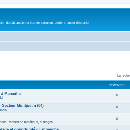
on du bâti ancien et éco-construcion, atelier chantier d'insertion
La reche
RÉPONSES
 à Marseille
0
loi
 Secteur Montjustin (04)
0
emploi
0
dans
Recherche matériaux, outillages...
 Stage et oppprtunité d'Embauche