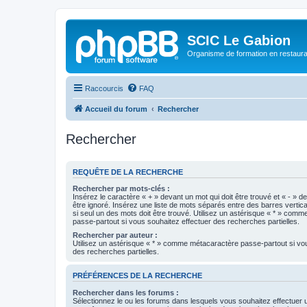
SCIC Le Gabion
Organisme de formation en restaurati
Raccourcis
FAQ
Accueil du forum
Rechercher
Rechercher
REQUÊTE DE LA RECHERCHE
Rechercher par mots-clés :
Insérez le caractère « + » devant un mot qui doit être trouvé et « - » d
être ignoré. Insérez une liste de mots séparés entre des barres vertica
si seul un des mots doit être trouvé. Utilisez un astérisque « * » com
passe-partout si vous souhaitez effectuer des recherches partielles.
Rechercher par auteur :
Utilisez un astérisque « * » comme métacaractère passe-partout si vo
des recherches partielles.
PRÉFÉRENCES DE LA RECHERCHE
Rechercher dans les forums :
Sélectionnez le ou les forums dans lesquels vous souhaitez effectuer