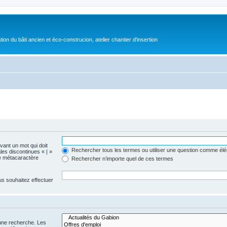
on du bâti ancien et éco-construcion, atelier chantier d'insertion
evant un mot qui doit
Rechercher tous les termes ou utiliser une question comme él
les discontinues « | »
me métacaractère
Rechercher n’importe quel de ces termes
us souhaitez effectuer
 une recherche. Les