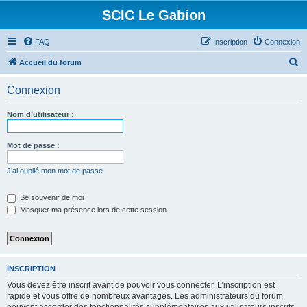
SCIC Le Gabion
FAQ
Inscription
Connexion
R
Accueil du forum
e
Connexion
c
h
Nom d’utilisateur :
e
r
Mot de passe :
c
J’ai oublié mon mot de passe
h
e
Se souvenir de moi
Masquer ma présence lors de cette session
r
INSCRIPTION
Vous devez être inscrit avant de pouvoir vous connecter. L’inscription est
rapide et vous offre de nombreux avantages. Les administrateurs du forum
peuvent accorder des fonctionnalités supplémentaires aux utilisateurs inscrits.