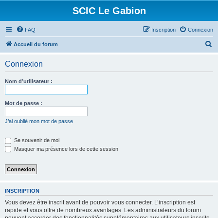
SCIC Le Gabion
FAQ
Inscription
Connexion
R
Accueil du forum
e
Connexion
c
h
Nom d’utilisateur :
e
r
Mot de passe :
c
J’ai oublié mon mot de passe
h
e
Se souvenir de moi
Masquer ma présence lors de cette session
r
INSCRIPTION
Vous devez être inscrit avant de pouvoir vous connecter. L’inscription est
rapide et vous offre de nombreux avantages. Les administrateurs du forum
peuvent accorder des fonctionnalités supplémentaires aux utilisateurs inscrits.