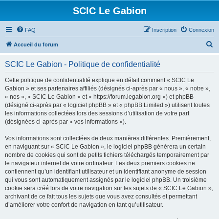
SCIC Le Gabion
FAQ
Inscription
Connexion
R
Accueil du forum
e
SCIC Le Gabion - Politique de confidentialité
c
h
Cette politique de confidentialité explique en détail comment « SCIC Le
Gabion » et ses partenaires affiliés (désignés ci-après par « nous », « notre »,
e
« nos », « SCIC Le Gabion » et « https://forum.legabion.org ») et phpBB
r
(désigné ci-après par « logiciel phpBB » et « phpBB Limited ») utilisent toutes
les informations collectées lors des sessions d’utilisation de votre part
c
(désignées ci-après par « vos informations »).
h
Vos informations sont collectées de deux manières différentes. Premièrement,
e
en naviguant sur « SCIC Le Gabion », le logiciel phpBB génèrera un certain
r
nombre de cookies qui sont de petits fichiers téléchargés temporairement par
le navigateur internet de votre ordinateur. Les deux premiers cookies ne
contiennent qu’un identifiant utilisateur et un identifiant anonyme de session
qui vous sont automatiquement assignés par le logiciel phpBB. Un troisième
cookie sera créé lors de votre navigation sur les sujets de « SCIC Le Gabion »,
archivant de ce fait tous les sujets que vous avez consultés et permettant
d’améliorer votre confort de navigation en tant qu’utilisateur.