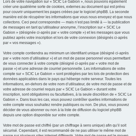
Lors de votre navigation sur « SCIC Le Gabion », nous pouvons également
créer une quatrième sorte de cookies, externes au document qui est prévu
pour couvrir uniquement les pages créées par le logiciel phpBB. La seconde
manière est de récupérer les informations que vous nous envoyez et que nous
collectons. Ceci peut correspondre — mais n’est pas limité à — la publication
de messages en tant qu’utilisateur anonyme, l’inscription sur « SCIC Le
Gabion » (désignée ci-après par « votre compte ») et les messages que vous
publiez après votre inscription et lors de votre connexion (désignés ci-après
par « vos messages »).
Votre compte contiendra au minimum un identifiant unique (désigné ci-après
par « votre nom d’utilisateur ») et un mot de passe personnel vous permettant
de vous connecter à votre compte (désigné ci-après par « votre mot de
passe ») et une adresse de courriel personnelle. Les informations de votre
compte sur « SCIC Le Gabion » sont protégées par les lois de protection des
données applicables dans le pays qui héberge notre serveur. Toutes les
informations, en-dehors de votre nom d’utilisateur, de votre mot de passe et de
votre adresse de courriel requis par « SCIC Le Gabion » durant votre
inscription, sont obligatoires ou facultatives, à la seule discrétion de « SCIC Le
Gabion ». Dans tous les cas, vous pouvez contrôler quelles informations de
votre compte vous souhaitez rendre publiques ou non. De plus, vous pouvez
décider de vous abonner ou non à la liste de diffusion du logiciel phpBB
depuis une option disponible sur votre compte.
Votre mot de passe est chiffré (par un chiffrage à sens unique) afin qu’il soit
sécurisé. Cependant, il est recommandé de ne pas utiliser le même mot de
passe sur plusieurs sites internet différents. Votre mot de passe est le moyen