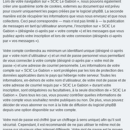
Lors de votre navigation sur « SCIC Le Gabion », nous pouvons également
créer une quatrième sorte de cookies, externes au document qui est prévu
pour couvrir uniquement les pages créées par le logiciel phpBB. La seconde
manière est de récupérer les informations que vous nous envoyez et que nous
collectons. Ceci peut correspondre — mais n’est pas limité à — la publication
de messages en tant qu’utilisateur anonyme, l’inscription sur « SCIC Le
Gabion » (désignée ci-après par « votre compte ») et les messages que vous
publiez après votre inscription et lors de votre connexion (désignés ci-après
par « vos messages »).
Votre compte contiendra au minimum un identifiant unique (désigné ci-après
par « votre nom d’utilisateur ») et un mot de passe personnel vous permettant
de vous connecter à votre compte (désigné ci-après par « votre mot de
passe ») et une adresse de courriel personnelle. Les informations de votre
compte sur « SCIC Le Gabion » sont protégées par les lois de protection des
données applicables dans le pays qui héberge notre serveur. Toutes les
informations, en-dehors de votre nom d’utilisateur, de votre mot de passe et de
votre adresse de courriel requis par « SCIC Le Gabion » durant votre
inscription, sont obligatoires ou facultatives, à la seule discrétion de « SCIC Le
Gabion ». Dans tous les cas, vous pouvez contrôler quelles informations de
votre compte vous souhaitez rendre publiques ou non. De plus, vous pouvez
décider de vous abonner ou non à la liste de diffusion du logiciel phpBB
depuis une option disponible sur votre compte.
Votre mot de passe est chiffré (par un chiffrage à sens unique) afin qu’il soit
sécurisé. Cependant, il est recommandé de ne pas utiliser le même mot de
passe sur plusieurs sites internet différents. Votre mot de passe est le moyen