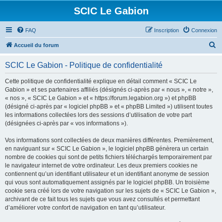
SCIC Le Gabion
FAQ
Inscription
Connexion
R
Accueil du forum
e
SCIC Le Gabion - Politique de confidentialité
c
h
Cette politique de confidentialité explique en détail comment « SCIC Le
Gabion » et ses partenaires affiliés (désignés ci-après par « nous », « notre »,
e
« nos », « SCIC Le Gabion » et « https://forum.legabion.org ») et phpBB
r
(désigné ci-après par « logiciel phpBB » et « phpBB Limited ») utilisent toutes
les informations collectées lors des sessions d’utilisation de votre part
c
(désignées ci-après par « vos informations »).
h
Vos informations sont collectées de deux manières différentes. Premièrement,
e
en naviguant sur « SCIC Le Gabion », le logiciel phpBB génèrera un certain
r
nombre de cookies qui sont de petits fichiers téléchargés temporairement par
le navigateur internet de votre ordinateur. Les deux premiers cookies ne
contiennent qu’un identifiant utilisateur et un identifiant anonyme de session
qui vous sont automatiquement assignés par le logiciel phpBB. Un troisième
cookie sera créé lors de votre navigation sur les sujets de « SCIC Le Gabion »,
archivant de ce fait tous les sujets que vous avez consultés et permettant
d’améliorer votre confort de navigation en tant qu’utilisateur.