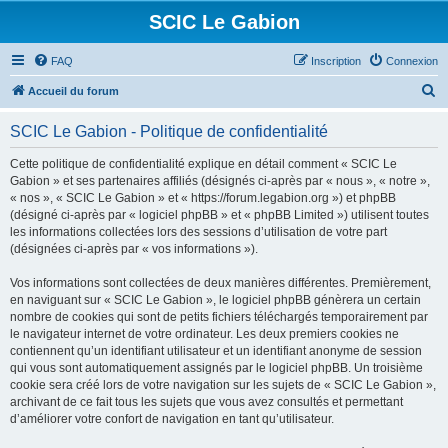
SCIC Le Gabion
FAQ
Inscription
Connexion
R
Accueil du forum
e
SCIC Le Gabion - Politique de confidentialité
c
h
Cette politique de confidentialité explique en détail comment « SCIC Le
Gabion » et ses partenaires affiliés (désignés ci-après par « nous », « notre »,
e
« nos », « SCIC Le Gabion » et « https://forum.legabion.org ») et phpBB
r
(désigné ci-après par « logiciel phpBB » et « phpBB Limited ») utilisent toutes
les informations collectées lors des sessions d’utilisation de votre part
c
(désignées ci-après par « vos informations »).
h
Vos informations sont collectées de deux manières différentes. Premièrement,
e
en naviguant sur « SCIC Le Gabion », le logiciel phpBB génèrera un certain
r
nombre de cookies qui sont de petits fichiers téléchargés temporairement par
le navigateur internet de votre ordinateur. Les deux premiers cookies ne
contiennent qu’un identifiant utilisateur et un identifiant anonyme de session
qui vous sont automatiquement assignés par le logiciel phpBB. Un troisième
cookie sera créé lors de votre navigation sur les sujets de « SCIC Le Gabion »,
archivant de ce fait tous les sujets que vous avez consultés et permettant
d’améliorer votre confort de navigation en tant qu’utilisateur.