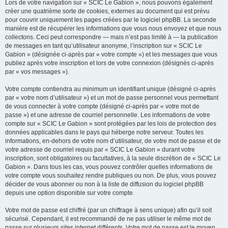
Lors de votre navigation sur « SCIC Le Gabion », nous pouvons également
créer une quatrième sorte de cookies, externes au document qui est prévu
pour couvrir uniquement les pages créées par le logiciel phpBB. La seconde
manière est de récupérer les informations que vous nous envoyez et que nous
collectons. Ceci peut correspondre — mais n’est pas limité à — la publication
de messages en tant qu’utilisateur anonyme, l’inscription sur « SCIC Le
Gabion » (désignée ci-après par « votre compte ») et les messages que vous
publiez après votre inscription et lors de votre connexion (désignés ci-après
par « vos messages »).
Votre compte contiendra au minimum un identifiant unique (désigné ci-après
par « votre nom d’utilisateur ») et un mot de passe personnel vous permettant
de vous connecter à votre compte (désigné ci-après par « votre mot de
passe ») et une adresse de courriel personnelle. Les informations de votre
compte sur « SCIC Le Gabion » sont protégées par les lois de protection des
données applicables dans le pays qui héberge notre serveur. Toutes les
informations, en-dehors de votre nom d’utilisateur, de votre mot de passe et de
votre adresse de courriel requis par « SCIC Le Gabion » durant votre
inscription, sont obligatoires ou facultatives, à la seule discrétion de « SCIC Le
Gabion ». Dans tous les cas, vous pouvez contrôler quelles informations de
votre compte vous souhaitez rendre publiques ou non. De plus, vous pouvez
décider de vous abonner ou non à la liste de diffusion du logiciel phpBB
depuis une option disponible sur votre compte.
Votre mot de passe est chiffré (par un chiffrage à sens unique) afin qu’il soit
sécurisé. Cependant, il est recommandé de ne pas utiliser le même mot de
passe sur plusieurs sites internet différents. Votre mot de passe est le moyen