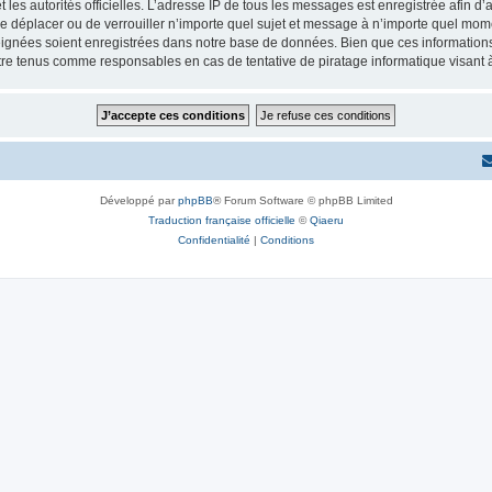
 et les autorités officielles. L’adresse IP de tous les messages est enregistrée afin 
de déplacer ou de verrouiller n’importe quel sujet et message à n’importe quel mome
ignées soient enregistrées dans notre base de données. Bien que ces informations n
tre tenus comme responsables en cas de tentative de piratage informatique visant
Développé par
phpBB
® Forum Software © phpBB Limited
Traduction française officielle
©
Qiaeru
Confidentialité
|
Conditions