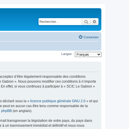
Rechercher
Recherche avancé
Connexion
Langue :
s acceptez d’être légalement responsable des conditions
 Le Gabion ». Nous pouvons modifier ces conditions à n’importe
n effet, si vous continuez à participer à « SCIC Le Gabion »
ns déclaré sous la «
licence publique générale GNU 2.0
» et qui
ed ne peut en aucun cas être tenu comme responsable de la
de phpBB
(en anglais).
ait transgresser la législation de votre pays, du pays dans
z à un bannissement immédiat et définitif et nous nous