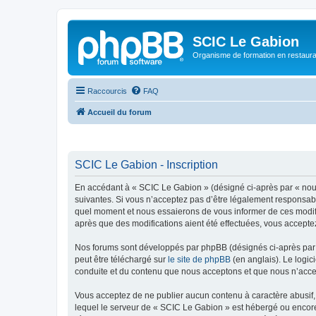
SCIC Le Gabion
Organisme de formation en restaurati
Raccourcis
FAQ
Accueil du forum
SCIC Le Gabion - Inscription
En accédant à « SCIC Le Gabion » (désigné ci-après par « nous 
suivantes. Si vous n’acceptez pas d’être légalement responsabl
quel moment et nous essaierons de vous informer de ces modifi
après que des modifications aient été effectuées, vous accepte
Nos forums sont développés par phpBB (désignés ci-après par «
peut être téléchargé sur
le site de phpBB
(en anglais). Le logic
conduite et du contenu que nous acceptons et que nous n’acce
Vous acceptez de ne publier aucun contenu à caractère abusif, 
lequel le serveur de « SCIC Le Gabion » est hébergé ou encore 