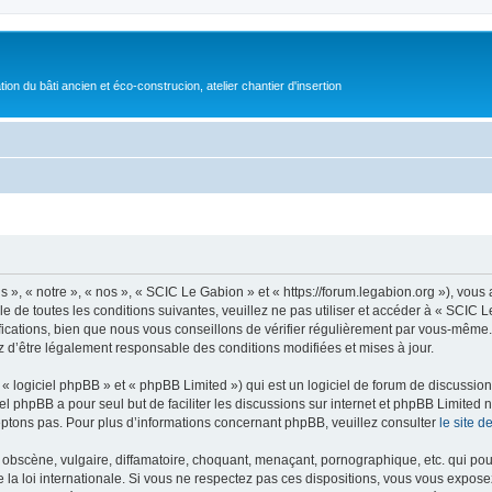
on du bâti ancien et éco-construcion, atelier chantier d'insertion
», « notre », « nos », « SCIC Le Gabion » et « https://forum.legabion.org »), vou
e de toutes les conditions suivantes, veuillez ne pas utiliser et accéder à « SCIC
cations, bien que nous vous conseillons de vérifier régulièrement par vous-même. E
z d’être légalement responsable des conditions modifiées et mises à jour.
 logiciel phpBB » et « phpBB Limited ») qui est un logiciel de forum de discussio
iel phpBB a pour seul but de faciliter les discussions sur internet et phpBB Limit
ptons pas. Pour plus d’informations concernant phpBB, veuillez consulter
le site 
obscène, vulgaire, diffamatoire, choquant, menaçant, pornographique, etc. qui pourr
la loi internationale. Si vous ne respectez pas ces dispositions, vous vous expose