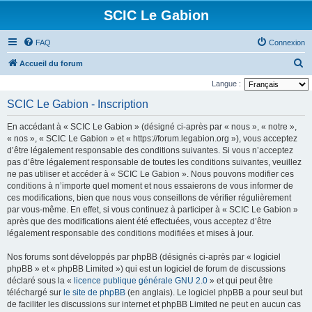
SCIC Le Gabion
FAQ
Connexion
R
Accueil du forum
e
Langue :
c
SCIC Le Gabion - Inscription
h
En accédant à « SCIC Le Gabion » (désigné ci-après par « nous », « notre »,
e
« nos », « SCIC Le Gabion » et « https://forum.legabion.org »), vous acceptez
r
d’être légalement responsable des conditions suivantes. Si vous n’acceptez
pas d’être légalement responsable de toutes les conditions suivantes, veuillez
c
ne pas utiliser et accéder à « SCIC Le Gabion ». Nous pouvons modifier ces
h
conditions à n’importe quel moment et nous essaierons de vous informer de
e
ces modifications, bien que nous vous conseillons de vérifier régulièrement
par vous-même. En effet, si vous continuez à participer à « SCIC Le Gabion »
r
après que des modifications aient été effectuées, vous acceptez d’être
légalement responsable des conditions modifiées et mises à jour.
Nos forums sont développés par phpBB (désignés ci-après par « logiciel
phpBB » et « phpBB Limited ») qui est un logiciel de forum de discussions
déclaré sous la «
licence publique générale GNU 2.0
» et qui peut être
téléchargé sur
le site de phpBB
(en anglais). Le logiciel phpBB a pour seul but
de faciliter les discussions sur internet et phpBB Limited ne peut en aucun cas