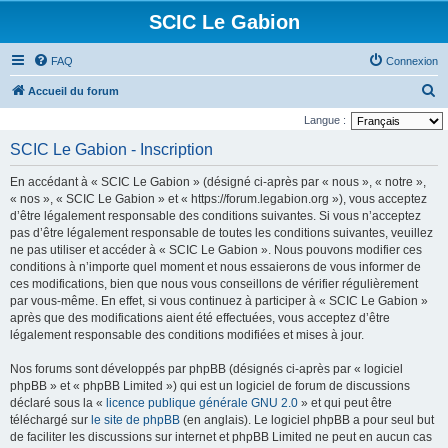
SCIC Le Gabion
FAQ
Connexion
R
Accueil du forum
e
Langue :
c
SCIC Le Gabion - Inscription
h
En accédant à « SCIC Le Gabion » (désigné ci-après par « nous », « notre »,
e
« nos », « SCIC Le Gabion » et « https://forum.legabion.org »), vous acceptez
r
d’être légalement responsable des conditions suivantes. Si vous n’acceptez
pas d’être légalement responsable de toutes les conditions suivantes, veuillez
c
ne pas utiliser et accéder à « SCIC Le Gabion ». Nous pouvons modifier ces
h
conditions à n’importe quel moment et nous essaierons de vous informer de
e
ces modifications, bien que nous vous conseillons de vérifier régulièrement
par vous-même. En effet, si vous continuez à participer à « SCIC Le Gabion »
r
après que des modifications aient été effectuées, vous acceptez d’être
légalement responsable des conditions modifiées et mises à jour.
Nos forums sont développés par phpBB (désignés ci-après par « logiciel
phpBB » et « phpBB Limited ») qui est un logiciel de forum de discussions
déclaré sous la «
licence publique générale GNU 2.0
» et qui peut être
téléchargé sur
le site de phpBB
(en anglais). Le logiciel phpBB a pour seul but
de faciliter les discussions sur internet et phpBB Limited ne peut en aucun cas