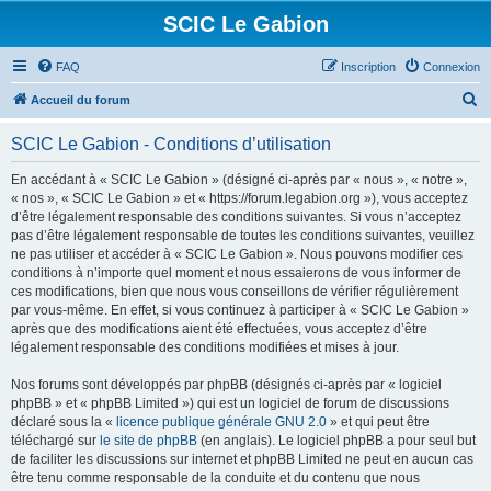
SCIC Le Gabion
FAQ
Inscription
Connexion
R
Accueil du forum
e
SCIC Le Gabion - Conditions d’utilisation
c
h
En accédant à « SCIC Le Gabion » (désigné ci-après par « nous », « notre »,
« nos », « SCIC Le Gabion » et « https://forum.legabion.org »), vous acceptez
e
d’être légalement responsable des conditions suivantes. Si vous n’acceptez
r
pas d’être légalement responsable de toutes les conditions suivantes, veuillez
ne pas utiliser et accéder à « SCIC Le Gabion ». Nous pouvons modifier ces
c
conditions à n’importe quel moment et nous essaierons de vous informer de
h
ces modifications, bien que nous vous conseillons de vérifier régulièrement
par vous-même. En effet, si vous continuez à participer à « SCIC Le Gabion »
e
après que des modifications aient été effectuées, vous acceptez d’être
r
légalement responsable des conditions modifiées et mises à jour.
Nos forums sont développés par phpBB (désignés ci-après par « logiciel
phpBB » et « phpBB Limited ») qui est un logiciel de forum de discussions
déclaré sous la «
licence publique générale GNU 2.0
» et qui peut être
téléchargé sur
le site de phpBB
(en anglais). Le logiciel phpBB a pour seul but
de faciliter les discussions sur internet et phpBB Limited ne peut en aucun cas
être tenu comme responsable de la conduite et du contenu que nous