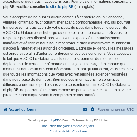
acceptons et que nous n’acceptons pas. Pour plus d’informations concernant
phpBB, veuillez consulter
le site de phpBB
(en anglais).
Vous acceptez de ne publier aucun contenu à caractère abusif, obscène,
vulgaire, diffamatoire, choquant, menaçant, pornographique, etc. qui pourrait
transgresser la législation de votre pays, du pays dans lequel le serveur de
« SCIC Le Gabion » est hébergé ou encore la loi internationale. Si vous ne
respectez pas ces dispositions, vous vous exposez à un bannissement
immédiat et définitif et nous nous réservons le droit d’avertir votre fournisseur
d’accès à internet et les autorités officielles. L’adresse IP de tous les messages
est enregistrée afin d’aider au renforcement de ces conditions. Vous acceptez
le fait que « SCIC Le Gabion » ait le droit de supprimer, de modifier, de
déplacer ou de verrouiller n’importe quel sujet et message à n’importe quel
moment si nous estimons cela nécessaire. En tant qu’utilisateur, vous acceptez
que toutes les informations que vous avez renseignées soient enregistrées
dans notre base de données. Bien que ces informations ne seront pas
diffusées à une tierce partie sans votre consentement, ni « SCIC Le Gabion »,
ni phpBB, ne pourront être tenus comme responsables en cas de tentative de
piratage informatique visant à compromettre vos données.
Accueil du forum
Fuseau horaire sur
UTC
Développé par
phpBB
® Forum Software © phpBB Limited
Traduction française officielle
©
Qiaeru
Confidentialité
|
Conditions