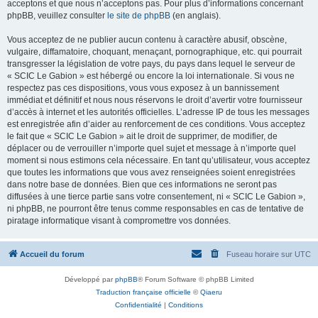
acceptons et que nous n’acceptons pas. Pour plus d’informations concernant
phpBB, veuillez consulter
le site de phpBB
(en anglais).
Vous acceptez de ne publier aucun contenu à caractère abusif, obscène,
vulgaire, diffamatoire, choquant, menaçant, pornographique, etc. qui pourrait
transgresser la législation de votre pays, du pays dans lequel le serveur de
« SCIC Le Gabion » est hébergé ou encore la loi internationale. Si vous ne
respectez pas ces dispositions, vous vous exposez à un bannissement
immédiat et définitif et nous nous réservons le droit d’avertir votre fournisseur
d’accès à internet et les autorités officielles. L’adresse IP de tous les messages
est enregistrée afin d’aider au renforcement de ces conditions. Vous acceptez
le fait que « SCIC Le Gabion » ait le droit de supprimer, de modifier, de
déplacer ou de verrouiller n’importe quel sujet et message à n’importe quel
moment si nous estimons cela nécessaire. En tant qu’utilisateur, vous acceptez
que toutes les informations que vous avez renseignées soient enregistrées
dans notre base de données. Bien que ces informations ne seront pas
diffusées à une tierce partie sans votre consentement, ni « SCIC Le Gabion »,
ni phpBB, ne pourront être tenus comme responsables en cas de tentative de
piratage informatique visant à compromettre vos données.
Accueil du forum
Fuseau horaire sur
UTC
Développé par
phpBB
® Forum Software © phpBB Limited
Traduction française officielle
©
Qiaeru
Confidentialité
|
Conditions