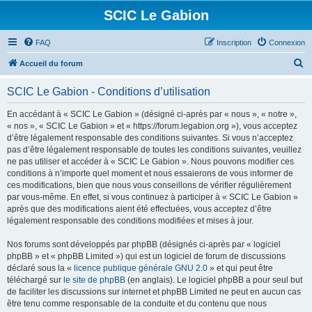
SCIC Le Gabion
FAQ
Inscription
Connexion
R
Accueil du forum
e
SCIC Le Gabion - Conditions d’utilisation
c
h
En accédant à « SCIC Le Gabion » (désigné ci-après par « nous », « notre »,
« nos », « SCIC Le Gabion » et « https://forum.legabion.org »), vous acceptez
e
d’être légalement responsable des conditions suivantes. Si vous n’acceptez
r
pas d’être légalement responsable de toutes les conditions suivantes, veuillez
ne pas utiliser et accéder à « SCIC Le Gabion ». Nous pouvons modifier ces
c
conditions à n’importe quel moment et nous essaierons de vous informer de
h
ces modifications, bien que nous vous conseillons de vérifier régulièrement
par vous-même. En effet, si vous continuez à participer à « SCIC Le Gabion »
e
après que des modifications aient été effectuées, vous acceptez d’être
r
légalement responsable des conditions modifiées et mises à jour.
Nos forums sont développés par phpBB (désignés ci-après par « logiciel
phpBB » et « phpBB Limited ») qui est un logiciel de forum de discussions
déclaré sous la «
licence publique générale GNU 2.0
» et qui peut être
téléchargé sur
le site de phpBB
(en anglais). Le logiciel phpBB a pour seul but
de faciliter les discussions sur internet et phpBB Limited ne peut en aucun cas
être tenu comme responsable de la conduite et du contenu que nous