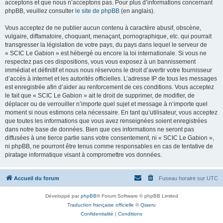
acceptons et que nous n’acceptons pas. Pour plus d’informations concernant
phpBB, veuillez consulter
le site de phpBB
(en anglais).
Vous acceptez de ne publier aucun contenu à caractère abusif, obscène,
vulgaire, diffamatoire, choquant, menaçant, pornographique, etc. qui pourrait
transgresser la législation de votre pays, du pays dans lequel le serveur de
« SCIC Le Gabion » est hébergé ou encore la loi internationale. Si vous ne
respectez pas ces dispositions, vous vous exposez à un bannissement
immédiat et définitif et nous nous réservons le droit d’avertir votre fournisseur
d’accès à internet et les autorités officielles. L’adresse IP de tous les messages
est enregistrée afin d’aider au renforcement de ces conditions. Vous acceptez
le fait que « SCIC Le Gabion » ait le droit de supprimer, de modifier, de
déplacer ou de verrouiller n’importe quel sujet et message à n’importe quel
moment si nous estimons cela nécessaire. En tant qu’utilisateur, vous acceptez
que toutes les informations que vous avez renseignées soient enregistrées
dans notre base de données. Bien que ces informations ne seront pas
diffusées à une tierce partie sans votre consentement, ni « SCIC Le Gabion »,
ni phpBB, ne pourront être tenus comme responsables en cas de tentative de
piratage informatique visant à compromettre vos données.
Accueil du forum
Fuseau horaire sur
UTC
Développé par
phpBB
® Forum Software © phpBB Limited
Traduction française officielle
©
Qiaeru
Confidentialité
|
Conditions