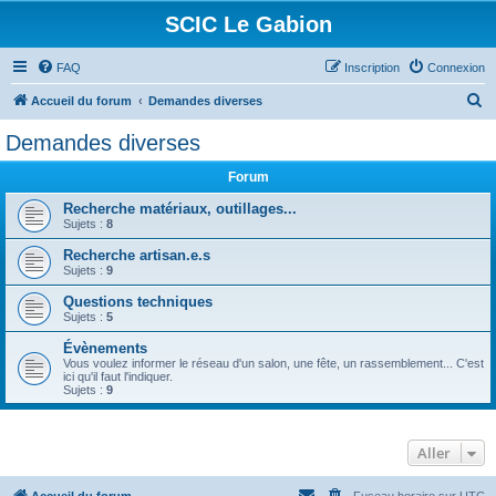
SCIC Le Gabion
FAQ
Inscription
Connexion
R
Accueil du forum
Demandes diverses
e
Demandes diverses
c
Forum
h
e
Recherche matériaux, outillages...
Sujets :
8
r
Recherche artisan.e.s
c
Sujets :
9
h
Questions techniques
e
Sujets :
5
r
Évènements
Vous voulez informer le réseau d'un salon, une fête, un rassemblement... C'est
ici qu'il faut l'indiquer.
Sujets :
9
Aller