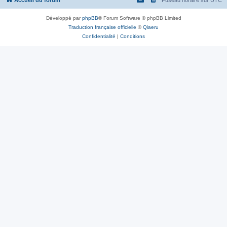
Accueil du forum
Fuseau horaire sur
UTC
Développé par
phpBB
® Forum Software © phpBB Limited
Traduction française officielle
©
Qiaeru
Confidentialité
|
Conditions