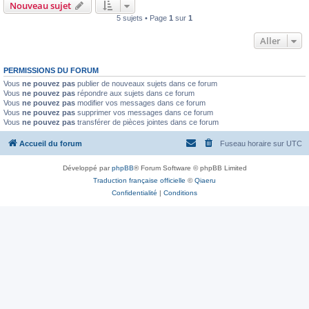
Nouveau sujet
5 sujets • Page
1
sur
1
Aller
PERMISSIONS DU FORUM
Vous
ne pouvez pas
publier de nouveaux sujets dans ce forum
Vous
ne pouvez pas
répondre aux sujets dans ce forum
Vous
ne pouvez pas
modifier vos messages dans ce forum
Vous
ne pouvez pas
supprimer vos messages dans ce forum
Vous
ne pouvez pas
transférer de pièces jointes dans ce forum
Accueil du forum
Fuseau horaire sur
UTC
Développé par
phpBB
® Forum Software © phpBB Limited
Traduction française officielle
©
Qiaeru
Confidentialité
|
Conditions