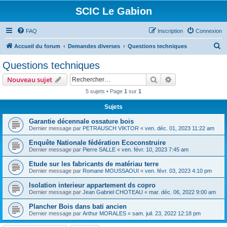
SCIC Le Gabion
FAQ
Inscription
Connexion
R
Accueil du forum
Demandes diverses
Questions techniques
e
Questions techniques
c
Rechercher
Recherche avanc
Nouveau sujet
h
5 sujets • Page
1
sur
1
e
Sujets
r
c
Garantie décennale ossature bois
Dernier message par
PETRAUSCH VIKTOR
«
ven. déc. 01, 2023 11:22 am
h
Enquête Nationale fédération Ecoconstruire
e
Dernier message par
Pierre SALLE
«
ven. févr. 10, 2023 7:45 am
r
Etude sur les fabricants de matériau terre
Dernier message par
Romane MOUSSAOUI
«
ven. févr. 03, 2023 4:10 pm
Isolation interieur appartement ds copro
Dernier message par
Jean Gabriel CHOTEAU
«
mar. déc. 06, 2022 9:00 am
Plancher Bois dans bati ancien
Dernier message par
Arthur MORALES
«
sam. juil. 23, 2022 12:18 pm