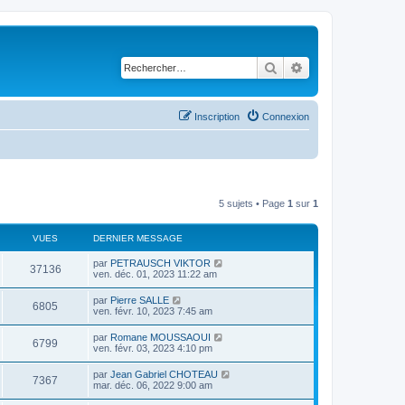
Rechercher
Recherche avancé
Inscription
Connexion
5 sujets • Page
1
sur
1
VUES
DERNIER MESSAGE
par
PETRAUSCH VIKTOR
37136
ven. déc. 01, 2023 11:22 am
par
Pierre SALLE
6805
ven. févr. 10, 2023 7:45 am
par
Romane MOUSSAOUI
6799
ven. févr. 03, 2023 4:10 pm
par
Jean Gabriel CHOTEAU
7367
mar. déc. 06, 2022 9:00 am