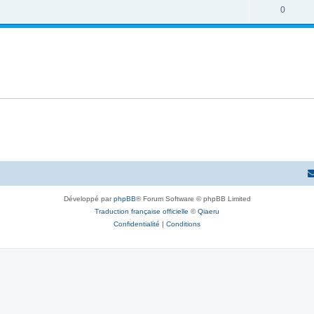
0
Développé par
phpBB
® Forum Software © phpBB Limited
Traduction française officielle
©
Qiaeru
Confidentialité
|
Conditions