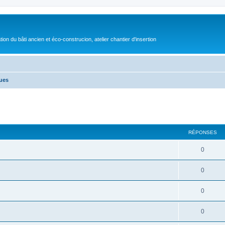
on du bâti ancien et éco-construcion, atelier chantier d'insertion
ues
cher
cherche avancée
RÉPONSES
0
0
0
0