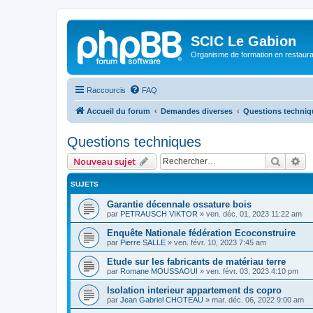
SCIC Le Gabion
Organisme de formation en restaurati
Raccourcis
FAQ
Accueil du forum
Demandes diverses
Questions techniq
Questions techniques
Recher
Re
Nouveau sujet
SUJETS
Garantie décennale ossature bois
par
PETRAUSCH VIKTOR
»
ven. déc. 01, 2023 11:22 am
Enquête Nationale fédération Ecoconstruire
par
Pierre SALLE
»
ven. févr. 10, 2023 7:45 am
Etude sur les fabricants de matériau terre
par
Romane MOUSSAOUI
»
ven. févr. 03, 2023 4:10 pm
Isolation interieur appartement ds copro
par
Jean Gabriel CHOTEAU
»
mar. déc. 06, 2022 9:00 am