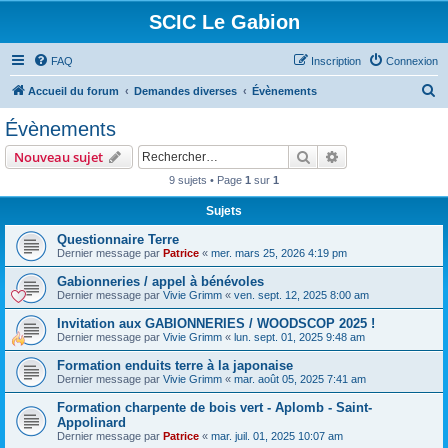
SCIC Le Gabion
FAQ
Inscription
Connexion
R
Accueil du forum
Demandes diverses
Évènements
e
Évènements
c
Rechercher
Recherche avanc
Nouveau sujet
h
9 sujets • Page
1
sur
1
e
Sujets
r
c
Questionnaire Terre
Dernier message par
Patrice
«
mer. mars 25, 2026 4:19 pm
h
Gabionneries / appel à bénévoles
e
Dernier message par
Vivie Grimm
«
ven. sept. 12, 2025 8:00 am
r
Invitation aux GABIONNERIES / WOODSCOP 2025 !
Dernier message par
Vivie Grimm
«
lun. sept. 01, 2025 9:48 am
Formation enduits terre à la japonaise
Dernier message par
Vivie Grimm
«
mar. août 05, 2025 7:41 am
Formation charpente de bois vert - Aplomb - Saint-
Appolinard
Dernier message par
Patrice
«
mar. juil. 01, 2025 10:07 am