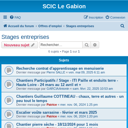
SCIC Le Gabion
FAQ
Inscription
Connexion
R
Accueil du forum
Offres d'emploi
Stages entreprises
e
Stages entreprises
c
Rechercher
Recherche avanc
Nouveau sujet
h
6 sujets • Page
1
sur
1
e
Sujets
r
c
Recherche contrat d'apprentissage en menuiserie
Dernier message par
Pierre SALLE
«
ven. mai 09, 2025 6:11 am
h
Chantiers Participatifs / Stage - ITI Paille et enduits terre -
e
Haute Loire - 24 mars au 12 avril et +
r
Dernier message par
GARCIA Antonin
«
sam. févr. 22, 2025 10:53 am
Chantiers Guillaume COTTINEAU - chaux, terre et autres - un
peu tout le temps
Dernier message par
Patrice
«
mer. nov. 06, 2024 1:25 pm
Escalier voûte sarrasine - février et mars 2025
Dernier message par
Patrice
«
mer. nov. 06, 2024 1:20 pm
Chantier pierre sèche - 18/11/2024 pour 1 mois