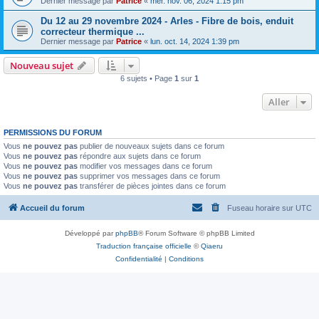
Dernier message par
Patrice
«
mer. nov. 06, 2024 1:15 pm
Du 12 au 29 novembre 2024 - Arles - Fibre de bois, enduit
correcteur thermique ...
Dernier message par
Patrice
«
lun. oct. 14, 2024 1:39 pm
Nouveau sujet
6 sujets • Page
1
sur
1
Aller
PERMISSIONS DU FORUM
Vous
ne pouvez pas
publier de nouveaux sujets dans ce forum
Vous
ne pouvez pas
répondre aux sujets dans ce forum
Vous
ne pouvez pas
modifier vos messages dans ce forum
Vous
ne pouvez pas
supprimer vos messages dans ce forum
Vous
ne pouvez pas
transférer de pièces jointes dans ce forum
Accueil du forum
Fuseau horaire sur
UTC
Développé par
phpBB
® Forum Software © phpBB Limited
Traduction française officielle
©
Qiaeru
Confidentialité
|
Conditions