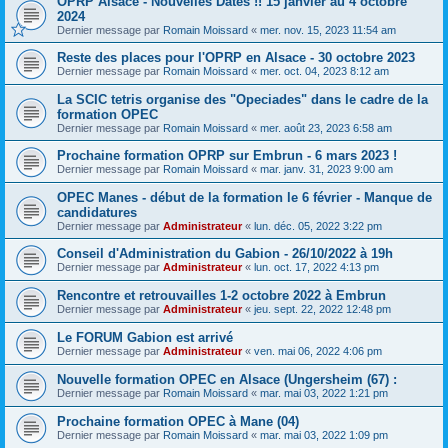
OPRP Alsace - Nouvelles Dates !! 15 janvier au 4 octobre
2024
Dernier message par
Romain Moissard
«
mer. nov. 15, 2023 11:54 am
Reste des places pour l'OPRP en Alsace - 30 octobre 2023
Dernier message par
Romain Moissard
«
mer. oct. 04, 2023 8:12 am
La SCIC tetris organise des "Opeciades" dans le cadre de la
formation OPEC
Dernier message par
Romain Moissard
«
mer. août 23, 2023 6:58 am
Prochaine formation OPRP sur Embrun - 6 mars 2023 !
Dernier message par
Romain Moissard
«
mar. janv. 31, 2023 9:00 am
OPEC Manes - début de la formation le 6 février - Manque de
candidatures
Dernier message par
Administrateur
«
lun. déc. 05, 2022 3:22 pm
Conseil d'Administration du Gabion - 26/10/2022 à 19h
Dernier message par
Administrateur
«
lun. oct. 17, 2022 4:13 pm
Rencontre et retrouvailles 1-2 octobre 2022 à Embrun
Dernier message par
Administrateur
«
jeu. sept. 22, 2022 12:48 pm
Le FORUM Gabion est arrivé
Dernier message par
Administrateur
«
ven. mai 06, 2022 4:06 pm
Nouvelle formation OPEC en Alsace (Ungersheim (67) :
Dernier message par
Romain Moissard
«
mar. mai 03, 2022 1:21 pm
Prochaine formation OPEC à Mane (04)
Dernier message par
Romain Moissard
«
mar. mai 03, 2022 1:09 pm