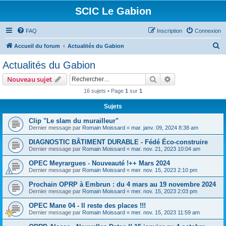
SCIC Le Gabion
FAQ
Inscription
Connexion
R
Accueil du forum
Actualités du Gabion
e
Actualités du Gabion
c
Rechercher
Recherche avanc
Nouveau sujet
h
16 sujets • Page
1
sur
1
e
Sujets
r
c
Clip "Le slam du murailleur"
Dernier message par
Romain Moissard
«
mar. janv. 09, 2024 8:38 am
h
DIAGNOSTIC BÂTIMENT DURABLE - Fédé Éco-construire
e
Dernier message par
Romain Moissard
«
mar. nov. 21, 2023 10:04 am
r
OPEC Meyrargues - Nouveauté !++ Mars 2024
Dernier message par
Romain Moissard
«
mer. nov. 15, 2023 2:10 pm
Prochain OPRP à Embrun : du 4 mars au 19 novembre 2024
Dernier message par
Romain Moissard
«
mer. nov. 15, 2023 2:03 pm
OPEC Mane 04 - Il reste des places !!!
Dernier message par
Romain Moissard
«
mer. nov. 15, 2023 11:59 am