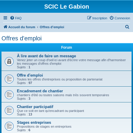
SCIC Le Gabion
FAQ
Inscription
Connexion
R
Accueil du forum
Offres d'emploi
e
Offres d'emploi
c
Forum
h
e
À lire avant de faire un message
Venez jeter un coup d'oeil ici avant d'écrire votre message afin d'harmoniser
r
les messages d'offres d'emploi
Sujets :
1
c
Offre d'emploi
h
Toutes les offres d'entreprises ou proposition de partenariat
Sujets :
97
e
Encadrement de chantier
r
chantiers d'été ou toutes saisons mais très souvent temporaires
Sujets :
3
Chantier participatif
Que ce soit en tant qu'encadrant ou participant
Sujets :
13
Stages entreprises
Propositions de stages en entreprises
Sujets :
6