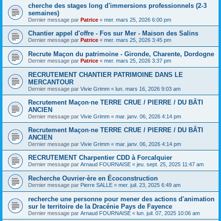
cherche des stages long d'immersions professionnels (2-3
semaines)
Dernier message par
Patrice
«
mer. mars 25, 2026 6:00 pm
Chantier appel d'offre - Fos sur Mer - Maison des Salins
Dernier message par
Patrice
«
mer. mars 25, 2026 3:45 pm
Recrute Maçon du patrimoine - Gironde, Charente, Dordogne
Dernier message par
Patrice
«
mer. mars 25, 2026 3:37 pm
RECRUTEMENT CHANTIER PATRIMOINE DANS LE
MERCANTOUR
Dernier message par
Vivie Grimm
«
lun. mars 16, 2026 9:03 am
Recrutement Maçon·ne TERRE CRUE / PIERRE / DU BÂTI
ANCIEN
Dernier message par
Vivie Grimm
«
mar. janv. 06, 2026 4:14 pm
Recrutement Maçon·ne TERRE CRUE / PIERRE / DU BÂTI
ANCIEN
Dernier message par
Vivie Grimm
«
mar. janv. 06, 2026 4:14 pm
RECRUTEMENT Charpentier CDD à Forcalquier
Dernier message par
Arnaud FOURNAISE
«
jeu. sept. 25, 2025 11:47 am
Recherche Ouvrier·ère en Écoconstruction
Dernier message par
Pierre SALLE
«
mer. juil. 23, 2025 6:49 am
recherche une personne pour mener des actions d'animation
sur le territoire de la Dracénie Pays de Fayence
Dernier message par
Arnaud FOURNAISE
«
lun. juil. 07, 2025 10:06 am