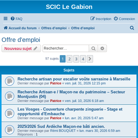
SCIC Le Gabion
FAQ
Inscription
Connexion
R
Accueil du forum
Offres d'emploi
Offre d'emploi
e
Offre d'emploi
c
Rechercher
Recherche avanc
Nouveau sujet
h
e
1
2
3
4
Suivant
97 sujets
r
Sujets
c
Recherche artisan pour escalier voûte sarrasine à Marseille
h
Dernier message par
Patrice
«
ven. juil. 31, 2026 12:15 pm
e
Recherche Artisan·e / Maçon·ne du patrimoine – Secteur
r
Montjustin (04)
Dernier message par
Patrice
«
ven. juil. 10, 2026 6:18 am
Les Vosges - Couverture charpente zinguerie - Stage et
oppprtunité d'Embauche
Dernier message par
Patrice
«
lun. avr. 20, 2026 5:47 am
2025/2026 Sud Ardèche Maçon-ne bâti ancien.
Dernier message par
Rémi BOUQUET
«
lun. mars 30, 2026 6:59 am
Réponses :
1