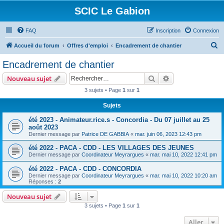
SCIC Le Gabion
FAQ
Inscription
Connexion
R
Accueil du forum
Offres d'emploi
Encadrement de chantier
e
Encadrement de chantier
c
Rechercher
Recherche avanc
Nouveau sujet
h
3 sujets • Page
1
sur
1
e
Sujets
r
c
été 2023 - Animateur.rice.s - Concordia - Du 07 juillet au 25
août 2023
h
Dernier message par
Patrice DE GABBIA
«
mar. juin 06, 2023 12:43 pm
e
été 2022 - PACA - CDD - LES VILLAGES DES JEUNES
r
Dernier message par
Coordinateur Meyrargues
«
mar. mai 10, 2022 12:41 pm
été 2022 - PACA - CDD - CONCORDIA
Dernier message par
Coordinateur Meyrargues
«
mar. mai 10, 2022 10:20 am
Réponses :
2
Nouveau sujet
3 sujets • Page
1
sur
1
Aller