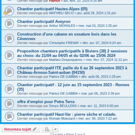
Dernier message par
Patrice
«
lun. févr. 10, 2025 8:16 am
Chantier participatif Hautes-Alpes (05)
Dernier message par
MATHIEU SECO
«
jeu. août 29, 2024 1:31 pm
Chantier participatif Aveyron
Dernier message par
Arthur MORALES
«
mer. mai 15, 2024 1:35 pm
Construction d'une cabane en ossature bois dans les
Cévennes
Dernier message par
Christophe FRENAY
«
dim. avr. 07, 2024 6:24 am
Proposition chantiers participatifs à Biviers (38) 2 sessions
au choix: du 21/04 au 04/05 et du 02/06 au 15/06 2024
Dernier message par
Mathieu Desjonquieres
«
mer. févr. 07, 2024 11:22 pm
Chantier participatif ITE paille du 6 au 26 septembre 2023 à
Château-Arnoux-Saint-auban (04150)
Dernier message par
Patrice DE GABBIA
«
dim. août 06, 2023 2:28 pm
Chantier participatif - 12 juin au 15 septembre 2023 - Rennes
(35)
Dernier message par
Patrice DE GABBIA
«
mar. juin 06, 2023 2:39 pm
offre d'emploi pour Petra Terra
Dernier message par
Denys BEULLENS
«
mar. avr. 11, 2023 6:00 pm
Chantier participatif Haut-Var : pierre sèche et calade.
Dernier message par
Romain Moissard
«
mer. avr. 05, 2023 7:22 am
Nouveau sujet
13 sujets • Page
1
sur
1