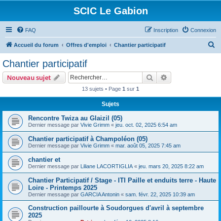
SCIC Le Gabion
FAQ
Inscription
Connexion
R
Accueil du forum
Offres d'emploi
Chantier participatif
e
Chantier participatif
c
Rechercher
Recherche avanc
Nouveau sujet
h
13 sujets • Page
1
sur
1
e
Sujets
r
c
Rencontre Twiza au Glaizil (05)
Dernier message par
Vivie Grimm
«
jeu. oct. 02, 2025 6:54 am
h
Chantier participatif à Champoléon (05)
e
Dernier message par
Vivie Grimm
«
mar. août 05, 2025 7:45 am
r
chantier et
Dernier message par
Liliane LACORTIGLIA
«
jeu. mars 20, 2025 8:22 am
Chantier Participatif / Stage - ITI Paille et enduits terre - Haute
Loire - Printemps 2025
Dernier message par
GARCIA Antonin
«
sam. févr. 22, 2025 10:39 am
Construction paillourte à Soudorgues d'avril à septembre
2025