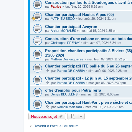
Construction paillourte à Soudorgues d'avril à
par
Patrice
»
lun. févr. 10, 2025 8:16 am
Chantier participatif Hautes-Alpes (05)
par
MATHIEU SECO
»
jeu. août 29, 2024 1:31 pm
Chantier participatif Aveyron
par
Arthur MORALES
»
mer. mai 15, 2024 1:35 pm
Construction d'une cabane en ossature bois da
par
Christophe FRENAY
»
dim. avr. 07, 2024 6:24 am
Proposition chantiers participatifs à Biviers (3
15/06 2024
par
Mathieu Desjonquieres
»
mer. févr. 07, 2024 11:22 pm
Chantier participatif ITE paille du 6 au 26 sep
par
Patrice DE GABBIA
»
dim. août 06, 2023 2:28 pm
Chantier participatif - 12 juin au 15 septembre 
par
Patrice DE GABBIA
»
mar. juin 06, 2023 2:39 pm
offre d'emploi pour Petra Terra
par
Denys BEULLENS
»
mar. avr. 11, 2023 6:00 pm
Chantier participatif Haut-Var : pierre sèche et c
par
Romain Moissard
»
mer. avr. 05, 2023 7:22 am
Nouveau sujet
Revenir à l’accueil du forum