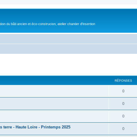
on du bâti ancien et éco-construcion, atelier chantier d'insertion
cher
cherche avancée
RÉPONSES
0
0
0
its terre - Haute Loire - Printemps 2025
0