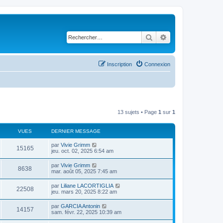
Rechercher
Recherche avancé
Inscription
Connexion
13 sujets • Page
1
sur
1
VUES
DERNIER MESSAGE
par
Vivie Grimm
15165
jeu. oct. 02, 2025 6:54 am
par
Vivie Grimm
8638
mar. août 05, 2025 7:45 am
par
Liliane LACORTIGLIA
22508
jeu. mars 20, 2025 8:22 am
par
GARCIA Antonin
14157
sam. févr. 22, 2025 10:39 am