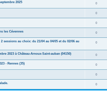
 septembre 2025
0
0
0
ns les Cévennes
0
8) 2 sessions au choix: du 21/04 au 04/05 et du 02/06 au
0
tembre 2023 à Château-Arnoux-Saint-auban (04150)
0
2023 - Rennes (35)
0
0
alade.
0