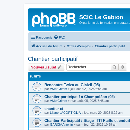
SCIC Le Gabion
Organisme de formation en restaurati
Raccourcis
FAQ
Accueil du forum
Offres d'emploi
Chantier participatif
Chantier participatif
Recher
Re
Nouveau sujet
SUJETS
Rencontre Twiza au Glaizil (05)
par
Vivie Grimm
»
jeu. oct. 02, 2025 6:54 am
Chantier participatif à Champoléon (05)
par
Vivie Grimm
»
mar. août 05, 2025 7:45 am
chantier et
par
Liliane LACORTIGLIA
»
jeu. mars 20, 2025 8:22 am
Chantier Participatif / Stage - ITI Paille et endu
par
GARCIA Antonin
»
sam. févr. 22, 2025 10:39 am