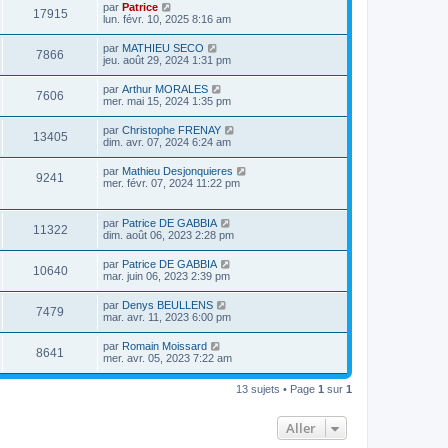
par
Patrice
17915
lun. févr. 10, 2025 8:16 am
par
MATHIEU SECO
7866
jeu. août 29, 2024 1:31 pm
par
Arthur MORALES
7606
mer. mai 15, 2024 1:35 pm
par
Christophe FRENAY
13405
dim. avr. 07, 2024 6:24 am
par
Mathieu Desjonquieres
9241
mer. févr. 07, 2024 11:22 pm
par
Patrice DE GABBIA
11322
dim. août 06, 2023 2:28 pm
par
Patrice DE GABBIA
10640
mar. juin 06, 2023 2:39 pm
par
Denys BEULLENS
7479
mar. avr. 11, 2023 6:00 pm
par
Romain Moissard
8641
mer. avr. 05, 2023 7:22 am
13 sujets • Page
1
sur
1
Aller