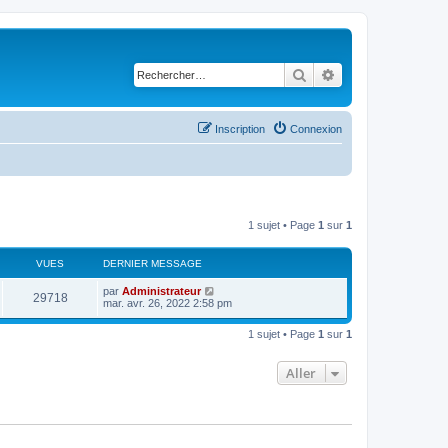
Rechercher
Recherche avancé
Inscription
Connexion
1 sujet • Page
1
sur
1
VUES
DERNIER MESSAGE
par
Administrateur
29718
mar. avr. 26, 2022 2:58 pm
1 sujet • Page
1
sur
1
Aller