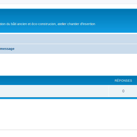
on du bâti ancien et éco-construcion, atelier chantier d'insertion
n message
che avancée
RÉPONSES
0