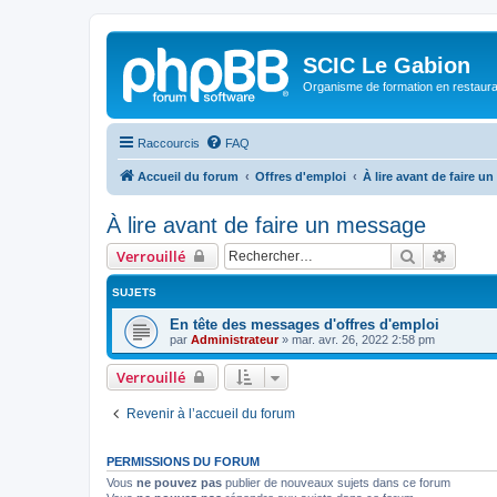
SCIC Le Gabion
Organisme de formation en restaurati
Raccourcis
FAQ
Accueil du forum
Offres d'emploi
À lire avant de faire u
À lire avant de faire un message
Rechercher
Recher
Verrouillé
SUJETS
En tête des messages d'offres d'emploi
par
Administrateur
»
mar. avr. 26, 2022 2:58 pm
Verrouillé
Revenir à l’accueil du forum
PERMISSIONS DU FORUM
Vous
ne pouvez pas
publier de nouveaux sujets dans ce forum