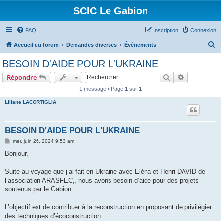
SCIC Le Gabion
FAQ
Inscription
Connexion
R
Accueil du forum
Demandes diverses
Évènements
e
BESOIN D'AIDE POUR L'UKRAINE
c
Rechercher
Recherche 
Répondre
h
1 message • Page
1
sur
1
e
Liliane LACORTIGLIA
r
c
h
BESOIN D'AIDE POUR L'UKRAINE
e
M
mer. juin 26, 2024 9:53 am
e
r
s
Bonjour,
s
a
g
Suite au voyage que j’ai fait en Ukraine avec Eléna et Henri DAVID de
e
l’association ARASFEC,, nous avons besoin d’aide pour des projets
soutenus par le Gabion.
L’objectif est de contribuer à la reconstruction en proposant de privilégier
des techniques d’écoconstruction.