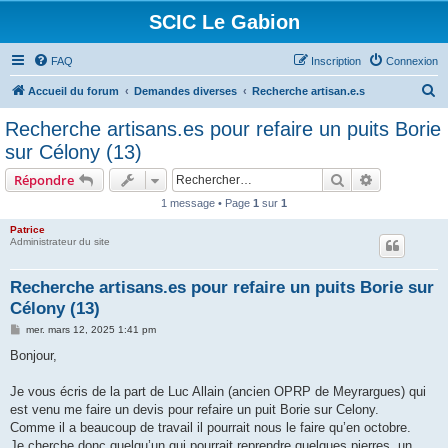
SCIC Le Gabion
FAQ
Inscription
Connexion
R
Accueil du forum
Demandes diverses
Recherche artisan.e.s
e
Recherche artisans.es pour refaire un puits Borie
c
sur Célony (13)
h
Rechercher
Recherche 
Répondre
e
1 message • Page
1
sur
1
r
Patrice
c
Administrateur du site
h
e
Recherche artisans.es pour refaire un puits Borie sur
Célony (13)
r
M
mer. mars 12, 2025 1:41 pm
e
s
Bonjour,
s
a
g
Je vous écris de la part de Luc Allain (ancien OPRP de Meyrargues) qui
e
est venu me faire un devis pour refaire un puit Borie sur Celony.
Comme il a beaucoup de travail il pourrait nous le faire qu’en octobre.
Je cherche donc quelqu’un qui pourrait reprendre quelques pierres, un