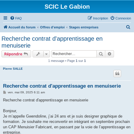
SCIC Le Gabion
FAQ
Inscription
Connexion
R
Accueil du forum
Offres d'emploi
Stages entreprises
e
Recherche contrat d'apprentissage en
c
menuiserie
h
Rechercher
Recherche 
Répondre
e
1 message • Page
1
sur
1
r
Pierre SALLE
c
h
e
Recherche contrat d'apprentissage en menuiserie
r
M
ven. mai 09, 2025 6:11 am
e
s
Recherche contrat d'apprentissage en menuiserie
s
a
g
Bonjour,
e
Je m’appelle Gwendoline, j’ai 24 ans et je suis designer graphique de
formation. Je souhaite me reconvertir en intégrant en septembre prochain
un CAP Menuisier Fabricant, en passant par la voie de l’apprentissage en
entreprise.