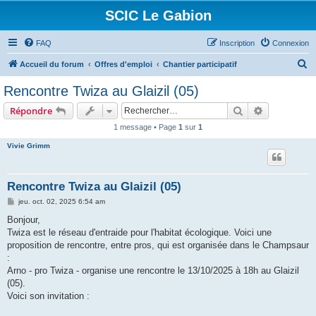
SCIC Le Gabion
FAQ
Inscription
Connexion
R
Accueil du forum
Offres d'emploi
Chantier participatif
e
Rencontre Twiza au Glaizil (05)
c
Rechercher
Recherche 
Répondre
h
1 message • Page
1
sur
1
e
Vivie Grimm
r
c
h
Rencontre Twiza au Glaizil (05)
e
M
jeu. oct. 02, 2025 6:54 am
e
r
s
Bonjour,
s
Twiza est le réseau d'entraide pour l'habitat écologique. Voici une
a
g
proposition de rencontre, entre pros, qui est organisée dans le Champsaur
e
:
Arno - pro Twiza - organise une rencontre le 13/10/2025 à 18h au Glaizil
(05).
Voici son invitation :