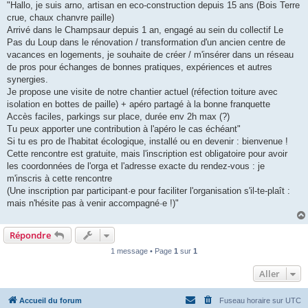
"Hallo, je suis arno, artisan en eco-construction depuis 15 ans (Bois Terre
crue, chaux chanvre paille)
Arrivé dans le Champsaur depuis 1 an, engagé au sein du collectif Le
Pas du Loup dans le rénovation / transformation d'un ancien centre de
vacances en logements, je souhaite de créer / m'insérer dans un réseau
de pros pour échanges de bonnes pratiques, expériences et autres
synergies.
Je propose une visite de notre chantier actuel (réfection toiture avec
isolation en bottes de paille) + apéro partagé à la bonne franquette
Accès faciles, parkings sur place, durée env 2h max (?)
Tu peux apporter une contribution à l'apéro le cas échéant"
Si tu es pro de l'habitat écologique, installé ou en devenir : bienvenue !
Cette rencontre est gratuite, mais l'inscription est obligatoire pour avoir
les coordonnées de l'orga et l'adresse exacte du rendez-vous : je
m'inscris à cette rencontre
(Une inscription par participant·e pour faciliter l'organisation s'il-te-plaît :
mais n'hésite pas à venir accompagné·e !)"
Répondre
1 message • Page
1
sur
1
Aller
Accueil du forum
Fuseau horaire sur
UTC