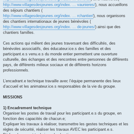
http://www.villagesdesjeunes.org/index. ... vaunieres/
), nous accueillons
des séjours chantiers (
http://www.villagesdesjeunes.org/index. ... rchantier/
), nous organisons
des chantiers internationaux de jeunes bénévoles (
http://www.villagesdesjeunes.org/index. ... de-jeunes/
) ainsi que des
chantiers familles.
Ces actions qui mêlent des jeunes traversant des difficultés, des
bénévoles associatifs, des éducateur.ice.s des familles et des
participant.e.s venu.e.s du monde entier permettent une ouverture
culturelle, des échanges et des rencontres entre personnes de différents
pays, de différents milieux sociaux et de différents horizons
professionnels.
L’encadrant.e technique travaille avec l’équipe permanente des lieux
d’accueil et les animateur.ice.s responsables de la vie du groupe.
MISSIONS
1) Encadrement technique
Organiser les postes de travail pour les participant.e.s du groupe, en
fonction des capacités de chacun.e;
Expliquer les travaux à réaliser, transmettre les gestes techniques et les
règles de sécurité, réaliser les travaux AVEC les participant.e.s.