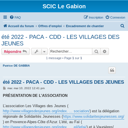
SCIC Le Gabion
FAQ
Inscription
Connexion
R
Accueil du forum
Offres d'emploi
Encadrement de chantier
e
été 2022 - PACA - CDD - LES VILLAGES DES
c
JEUNES
h
Rechercher
Recherche 
Répondre
e
1 message • Page
1
sur
1
r
Patrice DE GABBIA
c
h
e
été 2022 - PACA - CDD - LES VILLAGES DES JEUNES
r
M
mar. mai 10, 2022 12:41 pm
e
s
PRÉSENTATION DE L’ASSOCIATION
s
a
g
L’association Les Villages des Jeunes (
e
http://www.villagesdesjeunes.org/index. ... sociation/
) est la délégation
régionale de Solidarités Jeunesses (
https://www.solidaritesjeunesses.org/
) en Provence-Alpes-Côte d’Azur. L’été, au Faï (
http://www.villagesdesjeunes.org/index. ... eil/lefai/
) et à Vaunières(