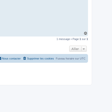
H
a
1 message • Page
1
sur
1
u
t
Aller
Nous contacter
Supprimer les cookies
Fuseau horaire sur
UTC