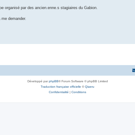
e organisé par des ancien.enne.s stagiaires du Gabion.
 à me demander.
Développé par
phpBB
® Forum Software © phpBB Limited
Traduction française officielle
©
Qiaeru
Confidentialité
|
Conditions