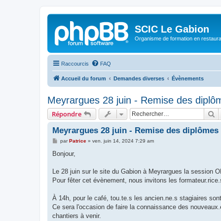
SCIC Le Gabion
Organisme de formation en restaurati
Raccourcis
FAQ
Accueil du forum
Demandes diverses
Évènements
Meyrargues 28 juin - Remise des diplôm
R
Répondre
Meyrargues 28 juin - Remise des diplômes O
M
par
Patrice
»
ven. juin 14, 2024 7:29 am
e
s
Bonjour,
s
a
g
Le 28 juin sur le site du Gabion à Meyrargues la session 
e
Pour fêter cet évènement, nous invitons les formateur.rice.s
À 14h, pour le café, tou.te.s les ancien.ne.s stagiaires so
Ce sera l'occasion de faire la connaissance des nouveaux.el
chantiers à venir.