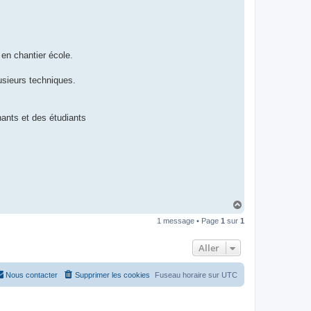
en chantier école.
usieurs techniques.
nants et des étudiants
H
a
1 message • Page
1
sur
1
u
t
Aller
Nous contacter
Supprimer les cookies
Fuseau horaire sur
UTC