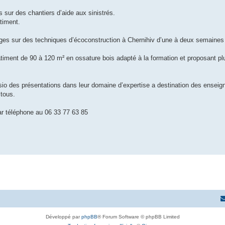
 sur des chantiers d’aide aux sinistrés.
timent.
ges sur des techniques d’écoconstruction à Chernihiv d’une à deux semaines 
timent de 90 à 120 m² en ossature bois adapté à la formation et proposant pl
isio des présentations dans leur domaine d’expertise a destination des enseig
 tous.
ar téléphone au 06 33 77 63 85
Développé par
phpBB
® Forum Software © phpBB Limited