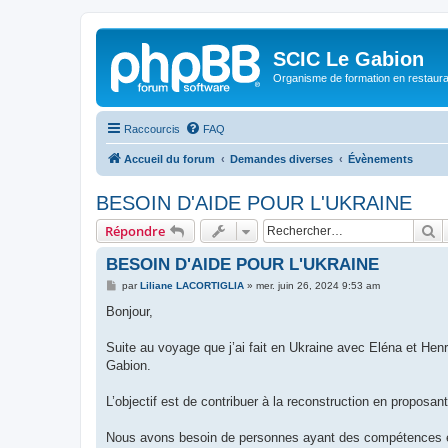
SCIC Le Gabion
Organisme de formation en restaurati
Raccourcis
FAQ
Accueil du forum
Demandes diverses
Évènements
BESOIN D'AIDE POUR L'UKRAINE
R
Répondre
BESOIN D'AIDE POUR L'UKRAINE
M
par
Liliane LACORTIGLIA
»
mer. juin 26, 2024 9:53 am
e
s
Bonjour,
s
a
g
Suite au voyage que j’ai fait en Ukraine avec Eléna et He
e
Gabion.
L’objectif est de contribuer à la reconstruction en proposan
Nous avons besoin de personnes ayant des compétences 